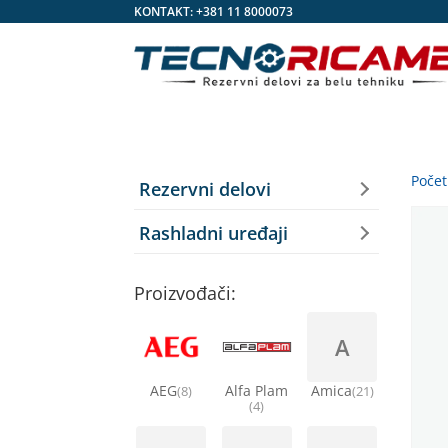
KONTAKT:
+381 11 8000073
Poče
Rezervni delovi
Rashladni uređaji
Proizvođači:
A
AEG
Alfa Plam
Amica
(8)
(21)
(4)