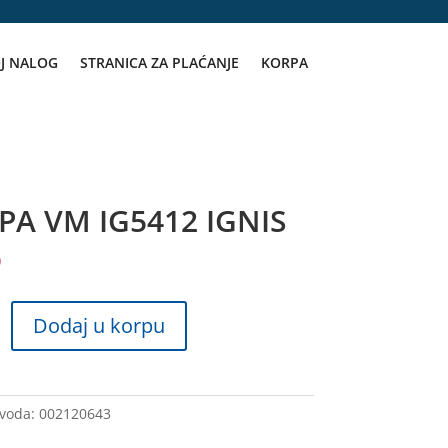
J NALOG
STRANICA ZA PLAĆANJE
KORPA
A VM IG5412 IGNIS
D
Dodaj u korpu
zvoda:
002120643