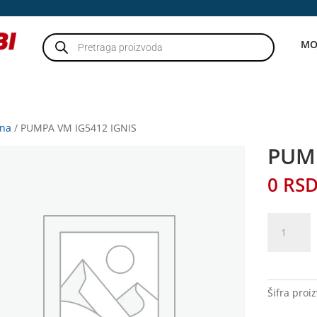
Products
MO
search
tna
/ PUMPA VM IG5412 IGNIS
PUMP
0
RS
PUMPA
VM
IG5412
IGNIS
količina
Šifra proi