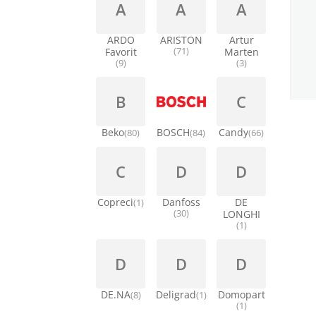
A
A
A
ARDO
ARISTON
Artur
Favorit
(71)
Marten
(9)
(3)
B
C
Beko
BOSCH
Candy
(80)
(84)
(66)
C
D
D
Copreci
Danfoss
DE
(1)
(30)
LONGHI
(1)
D
D
D
DE.NA
Deligrad
Domopart
(8)
(1)
(1)