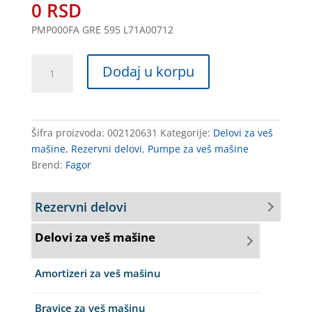
0
RSD
PMP000FA GRE 595 L71A00712
PUMPA
Dodaj u korpu
VM
FA5400
FAGOR
000FA
Šifra proizvoda:
002120631
Kategorije:
Delovi za veš
količina
mašine
,
Rezervni delovi
,
Pumpe za veš mašine
Brend:
Fagor
Rezervni delovi
Delovi za veš mašine
Amortizeri za veš mašinu
Bravice za veš mašinu