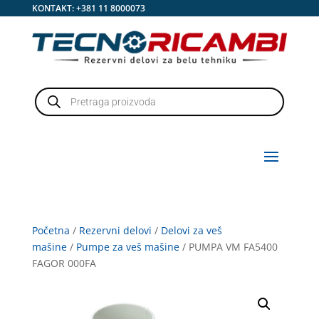
KONTAKT:
+381 11 8000073
Products
search
Početna
/
Rezervni delovi
/
Delovi za veš
mašine
/
Pumpe za veš mašine
/ PUMPA VM FA5400
FAGOR 000FA