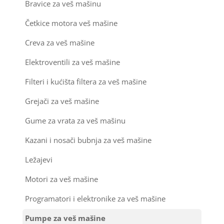
Bravice za veš mašinu
Kondenzatori za klima uređaje
Točkići za sudo mašine
Četkice motora veš mašine
Nosači za klimu
Creva za veš mašine
Ostali materijal za montažu klima uređaja
Elektroventili za veš mašine
Filteri i kućišta filtera za veš mašine
Grejači za veš mašine
Gume za vrata za veš mašinu
Kazani i nosači bubnja za veš mašine
Ležajevi
Motori za veš mašine
Programatori i elektronike za veš mašine
Pumpe za veš mašine