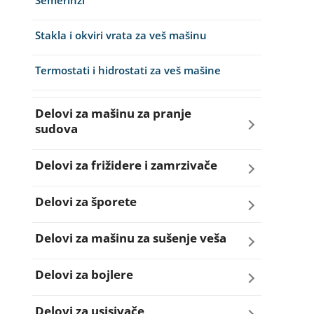
Semerinzi
Stakla i okviri vrata za veš mašinu
Termostati i hidrostati za veš mašine
Delovi za mašinu za pranje
sudova
Creva za sudo mašine
Delovi za frižidere i zamrzivače
Dihtunzi za sudo mašine
Aqua filteri za frižidere
Delovi za šporete
Elektroventili za sudo mašine
Dihtunzi za frižidere i zamrzivače
Dihtunzi za šporete
Delovi za mašinu za sušenje veša
Filteri za sudo mašine
Elektronika za frižidere i zamrzivače
Dugmad za šporete
Dihtunzi mašine za sušenje veša
Delovi za bojlere
Grejači za sudo mašine
Kompresori za frižidere i zamrzivače
Grejači za šporete
Elektronika mašine za sušenje veša
Grejači za bojlere
Delovi za usisivače