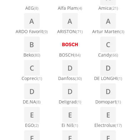
AEG
Alfa Plam
Amica
(8)
(4)
(21)
A
A
A
ARDO Favorit
ARISTON
Artur Marten
(9)
(71)
(3)
B
C
Beko
BOSCH
Candy
(80)
(84)
(66)
C
D
D
Copreci
Danfoss
DE LONGHI
(1)
(30)
(1)
D
D
D
DE.NA
Deligrad
Domopart
(8)
(1)
(1)
E
E
E
EGO
Ei Niš
Electrolux
(2)
(1)
(17)
E
E
F