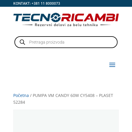
KONTAKT:
+381 11 8000073
Products
search
Početna
/ PUMPA VM CANDY 60W CY5408 – PLASET
52284