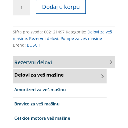
PUMPA
Dodaj u korpu
VM
BOSCH
KOMPLET
141120
Šifra proizvoda:
002121497
Kategorije:
Delovi za veš
BO5410
mašine
,
Rezervni delovi
,
Pumpe za veš mašine
163SI08
Brend:
BOSCH
PMP038BO
količina
Rezervni delovi
Delovi za veš mašine
Amortizeri za veš mašinu
Bravice za veš mašinu
Četkice motora veš mašine