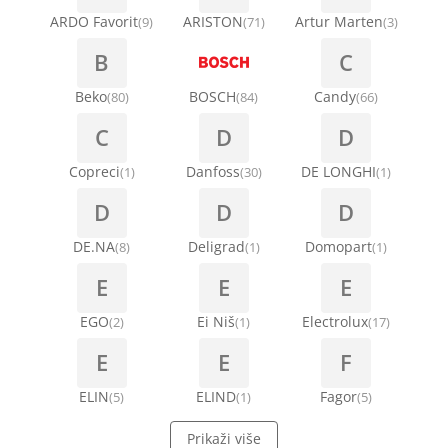
ARDO Favorit
ARISTON
Artur Marten
(9)
(71)
(3)
B
C
Beko
BOSCH
Candy
(80)
(84)
(66)
C
D
D
Copreci
Danfoss
DE LONGHI
(1)
(30)
(1)
D
D
D
DE.NA
Deligrad
Domopart
(8)
(1)
(1)
E
E
E
EGO
Ei Niš
Electrolux
(2)
(1)
(17)
E
E
F
ELIN
ELIND
Fagor
(5)
(1)
(5)
Prikaži više