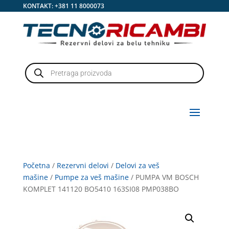
KONTAKT:
+381 11 8000073
Products
search
Početna
/
Rezervni delovi
/
Delovi za veš
mašine
/
Pumpe za veš mašine
/ PUMPA VM BOSCH
KOMPLET 141120 BO5410 163SI08 PMP038BO