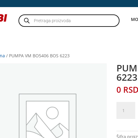
Products
MO
search
tna
/ PUMPA VM BO5406 BOS 6223
PUM
6223
0
RS
PUMPA
VM
BO5406
BOS
6223
Šifra proi