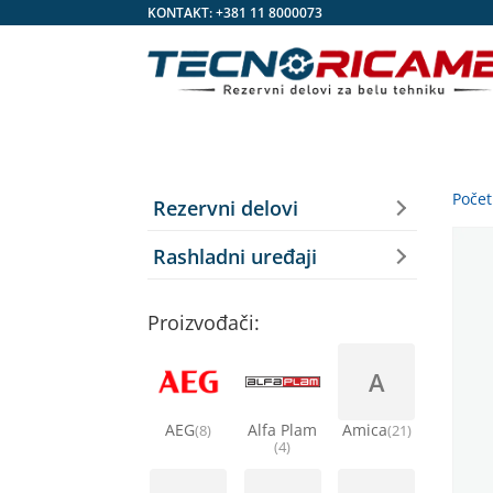
KONTAKT:
+381 11 8000073
Poče
Rezervni delovi
Rashladni uređaji
Proizvođači:
A
AEG
Alfa Plam
Amica
(8)
(21)
(4)