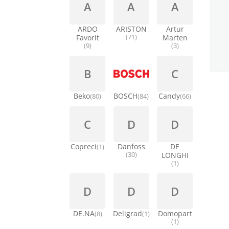
A
A
A
ARDO
ARISTON
Artur
Favorit
(71)
Marten
(9)
(3)
B
C
Beko
BOSCH
Candy
(80)
(84)
(66)
C
D
D
Copreci
Danfoss
DE
(1)
(30)
LONGHI
(1)
D
D
D
DE.NA
Deligrad
Domopart
(8)
(1)
(1)