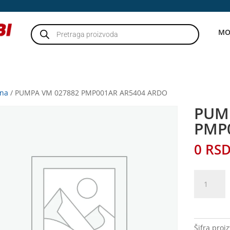
Products
MO
search
tna
/ PUMPA VM 027882 PMP001AR AR5404 ARDO
PUM
PMP
0
RS
PUMPA
VM
027882
PMP001A
AR5404
Šifra proi