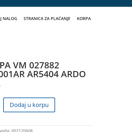
J NALOG
STRANICA ZA PLAĆANJE
KORPA
PA VM 027882
001AR AR5404 ARDO
D
Dodaj u korpu
R
zvoda:
002120608