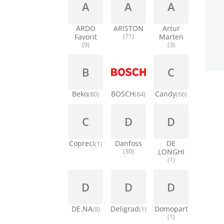
A
A
A
ARDO
ARISTON
Artur
Favorit
(71)
Marten
(9)
(3)
B
C
Beko
BOSCH
Candy
(80)
(84)
(66)
C
D
D
Copreci
Danfoss
DE
(1)
(30)
LONGHI
(1)
D
D
D
DE.NA
Deligrad
Domopart
(8)
(1)
(1)