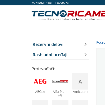
KONTAKT:
+381 11 8000073
Poče
Rezervni delovi
Rashladni uređaji
Proizvođači:
A
AEG
Alfa Plam
Amica
(8)
(21)
(4)