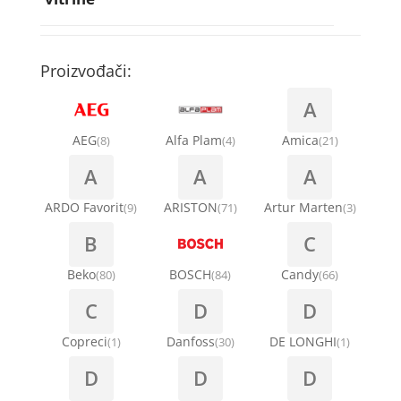
Rebra bubnja za veš mašinu
Bakarne cevi
Termostati za sudo mašine
Kompresori za rashladne vitrine
Remenice za veš mašinu
Kompresori za klima uređaje
Točkići za sudo mašine
Proizvođači:
Ventilatori za rashladne vitrine
Remenja
A
Kondenz creva
Ručice za vrata za veš mašinu
AEG
Alfa Plam
Amica
(8)
(4)
(21)
Kondenzatori za klima uređaje
A
A
A
Šarke za veš mašine
Nosači za klimu
ARDO Favorit
ARISTON
Artur Marten
(9)
(71)
(3)
Semerinzi
B
C
Ostali materijal za montažu klima uređaja
Stakla i okviri vrata za veš mašinu
Beko
BOSCH
Candy
(80)
(84)
(66)
C
D
D
Termostati i hidrostati za veš mašine
Copreci
Danfoss
DE LONGHI
(1)
(30)
(1)
D
D
D