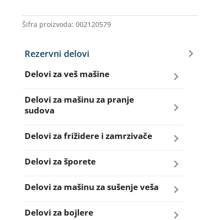
ME
140AR20
Šifra proizvoda:
002120579
količina
Rezervni delovi
Delovi za veš mašine
Amortizeri za veš mašinu
Delovi za mašinu za pranje
sudova
Bravice za veš mašinu
Creva za sudo mašine
Delovi za frižidere i zamrzivače
Četkice motora veš mašine
Dihtunzi za sudo mašine
Aqua filteri za frižidere
Delovi za šporete
Creva za veš mašine
Elektroventili za sudo mašine
Dihtunzi za frižidere i zamrzivače
Dihtunzi za šporete
Delovi za mašinu za sušenje veša
Elektroventili za veš mašine
Filteri za sudo mašine
Elektronika za frižidere i zamrzivače
Dugmad za šporete
Dihtunzi mašine za sušenje veša
Delovi za bojlere
Filteri i kućišta filtera za veš mašine