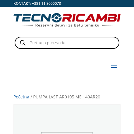
KONTAKT:
+381 11 8000073
Products
search
Početna
/ PUMPA LVST AR0105 ME 140AR20