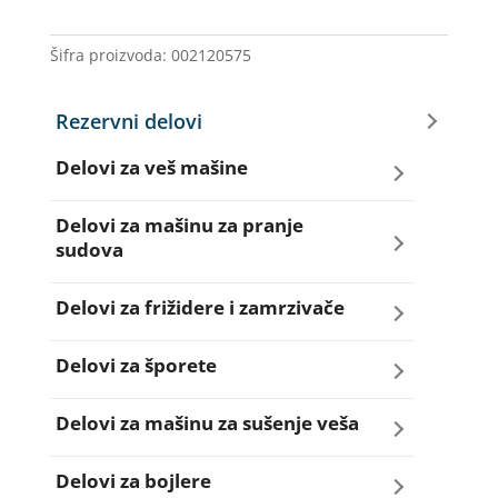
FR
18
Šifra proizvoda:
002120575
IGNIS
količina
Rezervni delovi
Delovi za veš mašine
Amortizeri za veš mašinu
Delovi za mašinu za pranje
sudova
Bravice za veš mašinu
Creva za sudo mašine
Delovi za frižidere i zamrzivače
Četkice motora veš mašine
Dihtunzi za sudo mašine
Aqua filteri za frižidere
Delovi za šporete
Creva za veš mašine
Elektroventili za sudo mašine
Dihtunzi za frižidere i zamrzivače
Dihtunzi za šporete
Delovi za mašinu za sušenje veša
Elektroventili za veš mašine
Filteri za sudo mašine
Elektronika za frižidere i zamrzivače
Dugmad za šporete
Dihtunzi mašine za sušenje veša
Delovi za bojlere
Filteri i kućišta filtera za veš mašine