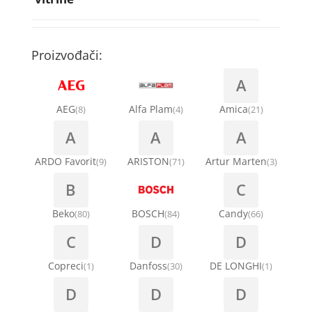
Rebra bubnja za veš mašinu
Bakarne cevi
Termostati za sudo mašine
Kompresori za rashladne vitrine
Remenice za veš mašinu
Kompresori za klima uređaje
Točkići za sudo mašine
Proizvođači:
Ventilatori za rashladne vitrine
Remenja
A
Kondenz creva
Ručice za vrata za veš mašinu
AEG
Alfa Plam
Amica
(8)
(4)
(21)
Kondenzatori za klima uređaje
A
A
A
Šarke za veš mašine
Nosači za klimu
ARDO Favorit
ARISTON
Artur Marten
(9)
(71)
(3)
Semerinzi
B
C
Ostali materijal za montažu klima uređaja
Stakla i okviri vrata za veš mašinu
Beko
BOSCH
Candy
(80)
(84)
(66)
C
D
D
Termostati i hidrostati za veš mašine
Copreci
Danfoss
DE LONGHI
(1)
(30)
(1)
D
D
D