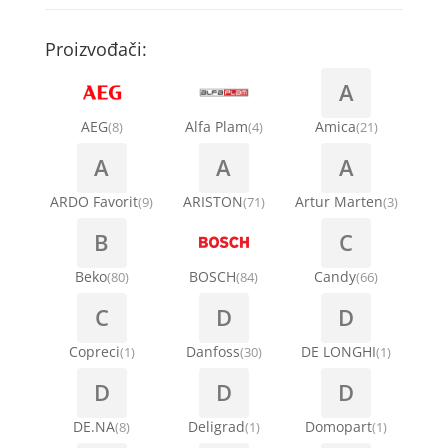
Kompresori za rashladne vitrine
Remenice za veš mašinu
Kompresori za klima uređaje
Točkići za sudo mašine
Proizvođači:
Ventilatori za rashladne vitrine
Remenja
A
Kondenz creva
Ručice za vrata za veš mašinu
AEG
Alfa Plam
Amica
(8)
(4)
(21)
Kondenzatori za klima uređaje
A
A
A
Šarke za veš mašine
Nosači za klimu
ARDO Favorit
ARISTON
Artur Marten
(9)
(71)
(3)
Semerinzi
B
C
Ostali materijal za montažu klima uređaja
Stakla i okviri vrata za veš mašinu
Beko
BOSCH
Candy
(80)
(84)
(66)
C
D
D
Termostati i hidrostati za veš mašine
Copreci
Danfoss
DE LONGHI
(1)
(30)
(1)
D
D
D
DE.NA
Deligrad
Domopart
(8)
(1)
(1)