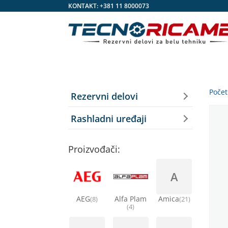
KONTAKT:
+381 11 8000073
Poče
Rezervni delovi
Rashladni uređaji
Proizvođači:
A
AEG
Alfa Plam
Amica
(8)
(21)
(4)