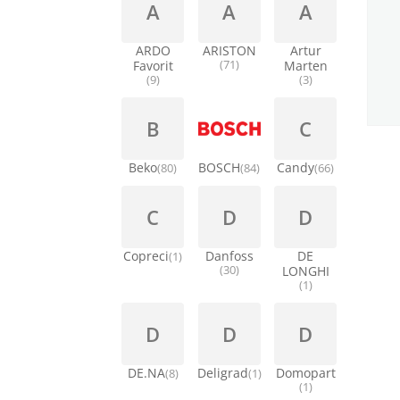
A
A
A
ARDO
ARISTON
Artur
Favorit
(71)
Marten
(9)
(3)
B
C
Beko
BOSCH
Candy
(80)
(84)
(66)
C
D
D
Copreci
Danfoss
DE
(1)
(30)
LONGHI
(1)
D
D
D
DE.NA
Deligrad
Domopart
(8)
(1)
(1)