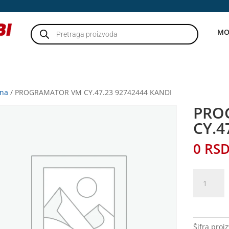
Products
MO
search
tna
/ PROGRAMATOR VM CY.47.23 92742444 KANDI
PRO
CY.4
0
RS
PROGRAM
VM
CY.47.23
92742444
KANDI
Šifra proi