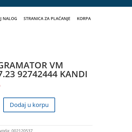
J NALOG
STRANICA ZA PLAĆANJE
KORPA
GRAMATOR VM
7.23 92742444 KANDI
D
ATOR
Dodaj u korpu
zvoda:
002120537