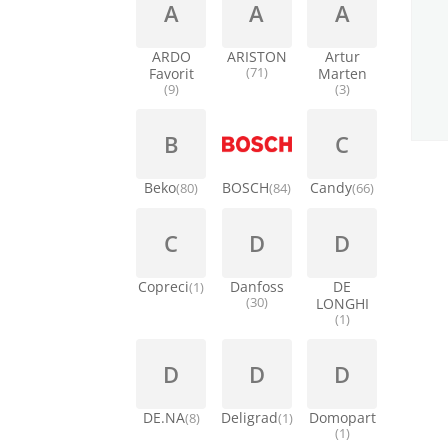
A
A
A
ARDO
ARISTON
Artur
Favorit
(71)
Marten
(9)
(3)
B
C
Beko
BOSCH
Candy
(80)
(84)
(66)
C
D
D
Copreci
Danfoss
DE
(1)
(30)
LONGHI
(1)
D
D
D
DE.NA
Deligrad
Domopart
(8)
(1)
(1)