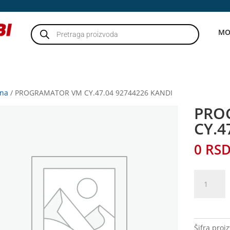
Products
MO
search
tna
/ PROGRAMATOR VM CY.47.04 92744226 KANDI
PRO
CY.4
0
RS
PROGRAM
VM
CY.47.04
92744226
KANDI
Šifra proi