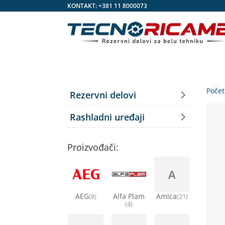
KONTAKT:
+381 11 8000073
Poče
Rezervni delovi
Rashladni uređaji
Proizvođači:
A
AEG
Alfa Plam
Amica
(8)
(21)
(4)