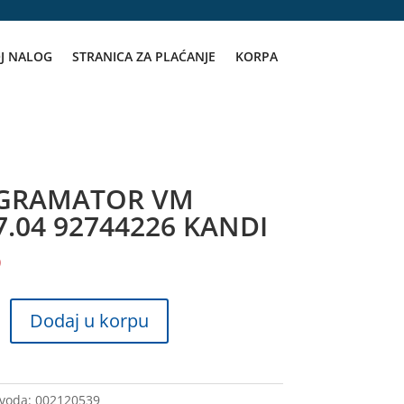
J NALOG
STRANICA ZA PLAĆANJE
KORPA
GRAMATOR VM
7.04 92744226 KANDI
D
ATOR
Dodaj u korpu
zvoda:
002120539