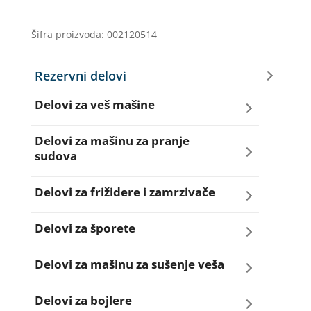
količina
Šifra proizvoda:
002120514
Rezervni delovi
Delovi za veš mašine
Amortizeri za veš mašinu
Delovi za mašinu za pranje
sudova
Bravice za veš mašinu
Creva za sudo mašine
Delovi za frižidere i zamrzivače
Četkice motora veš mašine
Dihtunzi za sudo mašine
Aqua filteri za frižidere
Delovi za šporete
Creva za veš mašine
Elektroventili za sudo mašine
Dihtunzi za frižidere i zamrzivače
Dihtunzi za šporete
Delovi za mašinu za sušenje veša
Elektroventili za veš mašine
Filteri za sudo mašine
Elektronika za frižidere i zamrzivače
Dugmad za šporete
Dihtunzi mašine za sušenje veša
Delovi za bojlere
Filteri i kućišta filtera za veš mašine