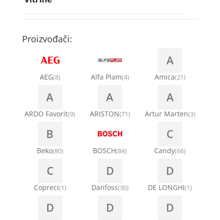
Rebra bubnja za veš mašinu
Bakarne cevi
Termostati za sudo mašine
Kompresori za rashladne vitrine
Remenice za veš mašinu
Kompresori za klima uređaje
Točkići za sudo mašine
Proizvođači:
Ventilatori za rashladne vitrine
Remenja
A
Kondenz creva
Ručice za vrata za veš mašinu
AEG
Alfa Plam
Amica
(8)
(4)
(21)
Kondenzatori za klima uređaje
A
A
A
Šarke za veš mašine
Nosači za klimu
ARDO Favorit
ARISTON
Artur Marten
(9)
(71)
(3)
Semerinzi
B
C
Ostali materijal za montažu klima uređaja
Stakla i okviri vrata za veš mašinu
Beko
BOSCH
Candy
(80)
(84)
(66)
C
D
D
Termostati i hidrostati za veš mašine
Copreci
Danfoss
DE LONGHI
(1)
(30)
(1)
D
D
D