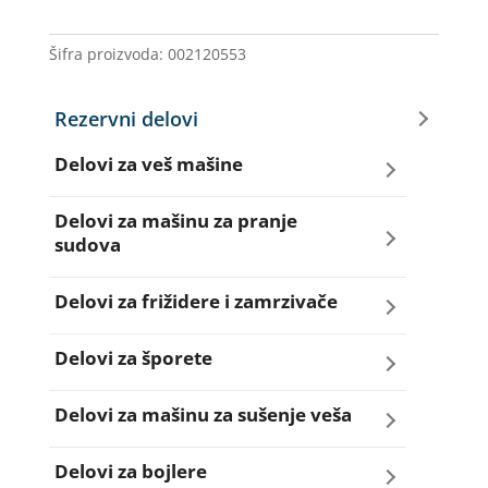
ELIN
količina
Šifra proizvoda:
002120553
Rezervni delovi
Delovi za veš mašine
Amortizeri za veš mašinu
Delovi za mašinu za pranje
sudova
Bravice za veš mašinu
Creva za sudo mašine
Delovi za frižidere i zamrzivače
Četkice motora veš mašine
Dihtunzi za sudo mašine
Aqua filteri za frižidere
Delovi za šporete
Creva za veš mašine
Elektroventili za sudo mašine
Dihtunzi za frižidere i zamrzivače
Dihtunzi za šporete
Delovi za mašinu za sušenje veša
Elektroventili za veš mašine
Filteri za sudo mašine
Elektronika za frižidere i zamrzivače
Dugmad za šporete
Dihtunzi mašine za sušenje veša
Delovi za bojlere
Filteri i kućišta filtera za veš mašine