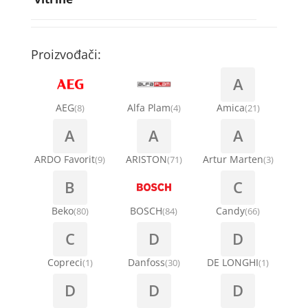
Rebra bubnja za veš mašinu
Bakarne cevi
Termostati za sudo mašine
Kompresori za rashladne vitrine
Remenice za veš mašinu
Kompresori za klima uređaje
Točkići za sudo mašine
Proizvođači:
Ventilatori za rashladne vitrine
Remenja
A
Kondenz creva
Ručice za vrata za veš mašinu
AEG
Alfa Plam
Amica
(8)
(4)
(21)
Kondenzatori za klima uređaje
A
A
A
Šarke za veš mašine
Nosači za klimu
ARDO Favorit
ARISTON
Artur Marten
(9)
(71)
(3)
Semerinzi
B
C
Ostali materijal za montažu klima uređaja
Stakla i okviri vrata za veš mašinu
Beko
BOSCH
Candy
(80)
(84)
(66)
C
D
D
Termostati i hidrostati za veš mašine
Copreci
Danfoss
DE LONGHI
(1)
(30)
(1)
D
D
D