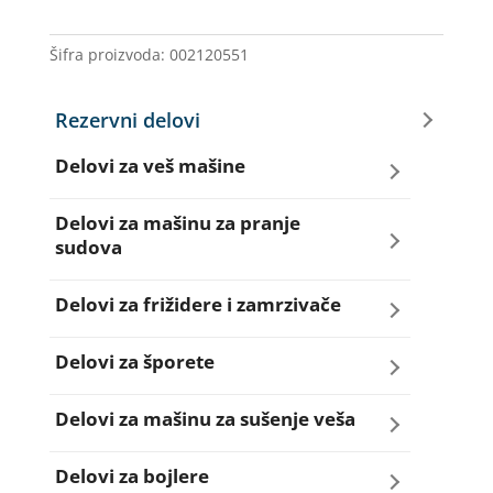
ELIN
količina
Šifra proizvoda:
002120551
Rezervni delovi
Delovi za veš mašine
Amortizeri za veš mašinu
Delovi za mašinu za pranje
sudova
Bravice za veš mašinu
Creva za sudo mašine
Delovi za frižidere i zamrzivače
Četkice motora veš mašine
Dihtunzi za sudo mašine
Aqua filteri za frižidere
Delovi za šporete
Creva za veš mašine
Elektroventili za sudo mašine
Dihtunzi za frižidere i zamrzivače
Dihtunzi za šporete
Delovi za mašinu za sušenje veša
Elektroventili za veš mašine
Filteri za sudo mašine
Elektronika za frižidere i zamrzivače
Dugmad za šporete
Dihtunzi mašine za sušenje veša
Delovi za bojlere
Filteri i kućišta filtera za veš mašine