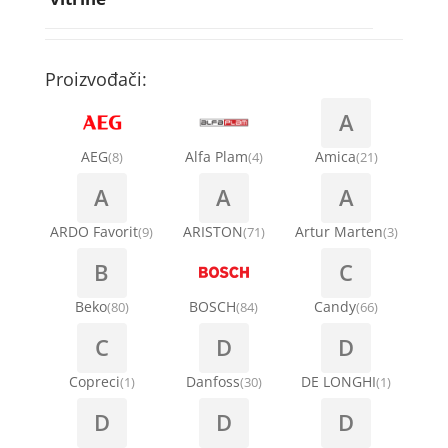
Rebra bubnja za veš mašinu
Bakarne cevi
Termostati za sudo mašine
Kompresori za rashladne vitrine
Remenice za veš mašinu
Kompresori za klima uređaje
Točkići za sudo mašine
Proizvođači:
Ventilatori za rashladne vitrine
Remenja
A
Kondenz creva
Ručice za vrata za veš mašinu
AEG
Alfa Plam
Amica
(8)
(4)
(21)
Kondenzatori za klima uređaje
A
A
A
Šarke za veš mašine
Nosači za klimu
ARDO Favorit
ARISTON
Artur Marten
(9)
(71)
(3)
Semerinzi
B
C
Ostali materijal za montažu klima uređaja
Stakla i okviri vrata za veš mašinu
Beko
BOSCH
Candy
(80)
(84)
(66)
C
D
D
Termostati i hidrostati za veš mašine
Copreci
Danfoss
DE LONGHI
(1)
(30)
(1)
D
D
D