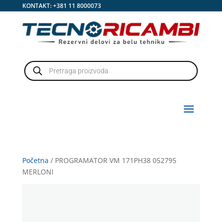
KONTAKT:
+381 11 8000073
Products
search
Početna
/ PROGRAMATOR VM 171PH38 052795
MERLONI