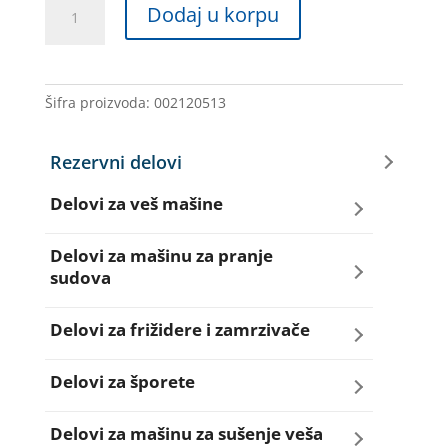
PROGRAMATOR
Dodaj u korpu
VM
171PH38
052795
MERLONI
Šifra proizvoda:
002120513
količina
Rezervni delovi
Delovi za veš mašine
Amortizeri za veš mašinu
Delovi za mašinu za pranje
sudova
Bravice za veš mašinu
Creva za sudo mašine
Delovi za frižidere i zamrzivače
Četkice motora veš mašine
Dihtunzi za sudo mašine
Aqua filteri za frižidere
Delovi za šporete
Creva za veš mašine
Elektroventili za sudo mašine
Dihtunzi za frižidere i zamrzivače
Dihtunzi za šporete
Delovi za mašinu za sušenje veša