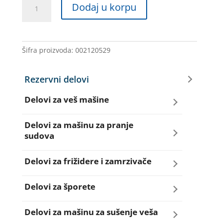
PROGRAMATOR
Dodaj u korpu
VM
171IG75
1931039725
IGNIS
Šifra proizvoda:
002120529
količina
Rezervni delovi
Delovi za veš mašine
Amortizeri za veš mašinu
Delovi za mašinu za pranje
sudova
Bravice za veš mašinu
Creva za sudo mašine
Delovi za frižidere i zamrzivače
Četkice motora veš mašine
Dihtunzi za sudo mašine
Aqua filteri za frižidere
Delovi za šporete
Creva za veš mašine
Elektroventili za sudo mašine
Dihtunzi za frižidere i zamrzivače
Dihtunzi za šporete
Delovi za mašinu za sušenje veša