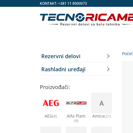
KONTAKT:
+381 11 8000073
Poče
Rezervni delovi
Rashladni uređaji
Proizvođači:
A
AEG
Alfa Plam
Amica
(8)
(21)
(4)