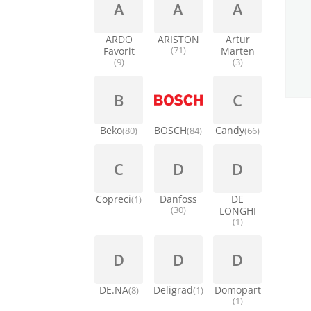
A
A
A
ARDO
ARISTON
Artur
Favorit
(71)
Marten
(9)
(3)
B
C
Beko
BOSCH
Candy
(80)
(84)
(66)
C
D
D
Copreci
Danfoss
DE
(1)
(30)
LONGHI
(1)
D
D
D
DE.NA
Deligrad
Domopart
(8)
(1)
(1)