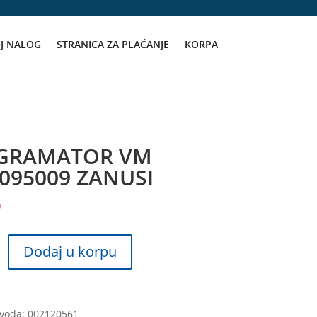
J NALOG
STRANICA ZA PLAĆANJE
KORPA
GRAMATOR VM
095009 ZANUSI
D
ATOR
Dodaj u korpu
09
zvoda:
002120561