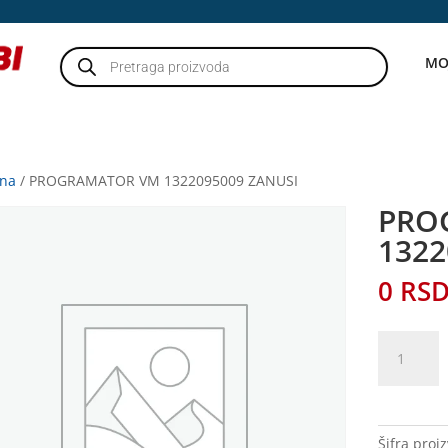
Products
MO
search
tna
/ PROGRAMATOR VM 1322095009 ZANUSI
PRO
1322
0
RS
PROGRAM
VM
13220950
ZANUSI
količina
Šifra proi