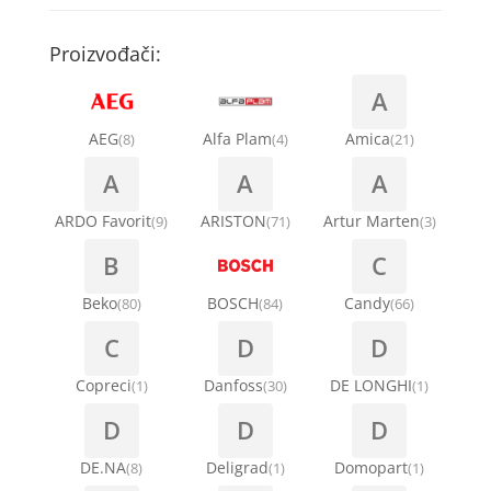
Kompresori za rashladne vitrine
Remenice za veš mašinu
Kompresori za klima uređaje
Točkići za sudo mašine
Proizvođači:
Ventilatori za rashladne vitrine
Remenja
A
Kondenz creva
Ručice za vrata za veš mašinu
AEG
Alfa Plam
Amica
(8)
(4)
(21)
Kondenzatori za klima uređaje
A
A
A
Šarke za veš mašine
Nosači za klimu
ARDO Favorit
ARISTON
Artur Marten
(9)
(71)
(3)
Semerinzi
B
C
Ostali materijal za montažu klima uređaja
Stakla i okviri vrata za veš mašinu
Beko
BOSCH
Candy
(80)
(84)
(66)
C
D
D
Termostati i hidrostati za veš mašine
Copreci
Danfoss
DE LONGHI
(1)
(30)
(1)
D
D
D
DE.NA
Deligrad
Domopart
(8)
(1)
(1)