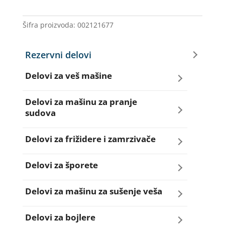
SA
PR
Šifra proizvoda:
002121677
COMMEL
837
Rezervni delovi
količina
Delovi za veš mašine
Amortizeri za veš mašinu
Delovi za mašinu za pranje
sudova
Bravice za veš mašinu
Creva za sudo mašine
Delovi za frižidere i zamrzivače
Četkice motora veš mašine
Dihtunzi za sudo mašine
Aqua filteri za frižidere
Delovi za šporete
Creva za veš mašine
Elektroventili za sudo mašine
Dihtunzi za frižidere i zamrzivače
Dihtunzi za šporete
Delovi za mašinu za sušenje veša
Elektroventili za veš mašine
Filteri za sudo mašine
Elektronika za frižidere i zamrzivače
Dugmad za šporete
Dihtunzi mašine za sušenje veša
Delovi za bojlere
Filteri i kućišta filtera za veš mašine