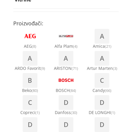
Rebra bubnja za veš mašinu
Bakarne cevi
Termostati za sudo mašine
Kompresori za rashladne vitrine
Remenice za veš mašinu
Kompresori za klima uređaje
Točkići za sudo mašine
Proizvođači:
Ventilatori za rashladne vitrine
Remenja
A
Kondenz creva
Ručice za vrata za veš mašinu
AEG
Alfa Plam
Amica
(8)
(4)
(21)
Kondenzatori za klima uređaje
A
A
A
Šarke za veš mašine
Nosači za klimu
ARDO Favorit
ARISTON
Artur Marten
(9)
(71)
(3)
Semerinzi
B
C
Ostali materijal za montažu klima uređaja
Stakla i okviri vrata za veš mašinu
Beko
BOSCH
Candy
(80)
(84)
(66)
C
D
D
Termostati i hidrostati za veš mašine
Copreci
Danfoss
DE LONGHI
(1)
(30)
(1)
D
D
D