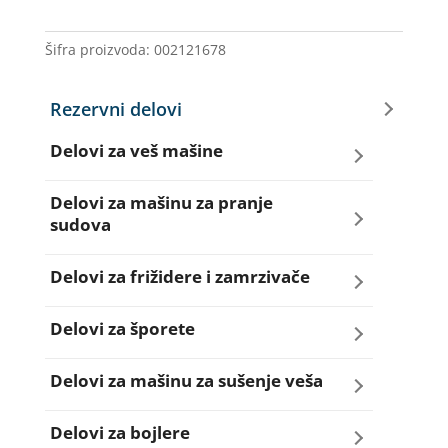
1/2X6/2
količina
Šifra proizvoda:
002121678
Rezervni delovi
Delovi za veš mašine
Amortizeri za veš mašinu
Delovi za mašinu za pranje
sudova
Bravice za veš mašinu
Creva za sudo mašine
Delovi za frižidere i zamrzivače
Četkice motora veš mašine
Dihtunzi za sudo mašine
Aqua filteri za frižidere
Delovi za šporete
Creva za veš mašine
Elektroventili za sudo mašine
Dihtunzi za frižidere i zamrzivače
Dihtunzi za šporete
Delovi za mašinu za sušenje veša
Elektroventili za veš mašine
Filteri za sudo mašine
Elektronika za frižidere i zamrzivače
Dugmad za šporete
Dihtunzi mašine za sušenje veša
Delovi za bojlere
Filteri i kućišta filtera za veš mašine