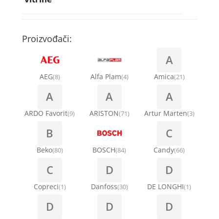
Rebra bubnja za veš mašinu
Bakarne cevi
Termostati za sudo mašine
Kompresori za rashladne vitrine
Remenice za veš mašinu
Kompresori za klima uređaje
Točkići za sudo mašine
Proizvođači:
Ventilatori za rashladne vitrine
Remenja
A
Kondenz creva
Ručice za vrata za veš mašinu
AEG
Alfa Plam
Amica
(8)
(4)
(21)
Kondenzatori za klima uređaje
A
A
A
Šarke za veš mašine
Nosači za klimu
ARDO Favorit
ARISTON
Artur Marten
(9)
(71)
(3)
Semerinzi
B
C
Ostali materijal za montažu klima uređaja
Stakla i okviri vrata za veš mašinu
Beko
BOSCH
Candy
(80)
(84)
(66)
C
D
D
Termostati i hidrostati za veš mašine
Copreci
Danfoss
DE LONGHI
(1)
(30)
(1)
D
D
D