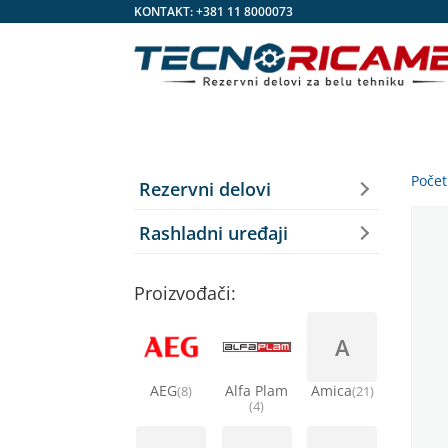
KONTAKT:
+381 11 8000073
Poče
Rezervni delovi
Rashladni uređaji
Proizvođači:
A
AEG
Alfa Plam
Amica
(8)
(21)
(4)