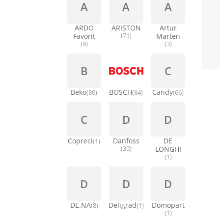
A
A
A
ARDO
ARISTON
Artur
Favorit
(71)
Marten
(9)
(3)
B
C
Beko
BOSCH
Candy
(80)
(84)
(66)
C
D
D
Copreci
Danfoss
DE
(1)
(30)
LONGHI
(1)
D
D
D
DE.NA
Deligrad
Domopart
(8)
(1)
(1)