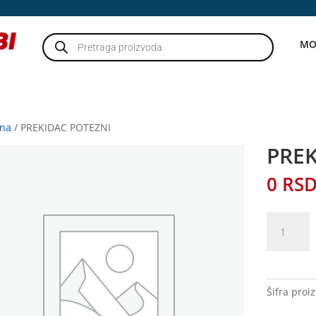
Products
MO
search
tna
/ PREKIDAC POTEZNI
PREK
0
RS
PREKIDAC
POTEZNI
količina
Šifra proi