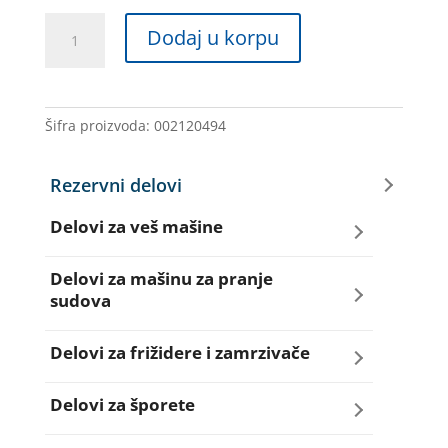
POKLOPAC
Dodaj u korpu
DOZIRNE
POSUDE
VM
92136431
Šifra proizvoda:
002120494
CANDY
količina
Rezervni delovi
Delovi za veš mašine
Amortizeri za veš mašinu
Delovi za mašinu za pranje
sudova
Bravice za veš mašinu
Creva za sudo mašine
Delovi za frižidere i zamrzivače
Četkice motora veš mašine
Dihtunzi za sudo mašine
Aqua filteri za frižidere
Delovi za šporete
Creva za veš mašine
Elektroventili za sudo mašine