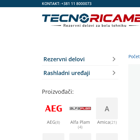
KONTAKT:
+381 11 8000073
Poče
Rezervni delovi
Rashladni uređaji
Proizvođači:
A
AEG
Alfa Plam
Amica
(8)
(21)
(4)