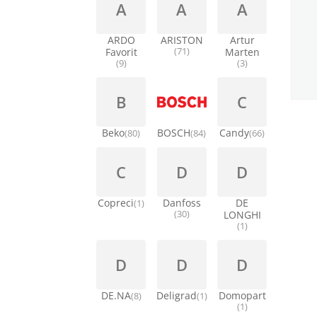
A
A
A
ARDO
ARISTON
Artur
Favorit
(71)
Marten
(9)
(3)
B
C
Beko
BOSCH
Candy
(80)
(84)
(66)
C
D
D
Copreci
Danfoss
DE
(1)
(30)
LONGHI
(1)
D
D
D
DE.NA
Deligrad
Domopart
(8)
(1)
(1)