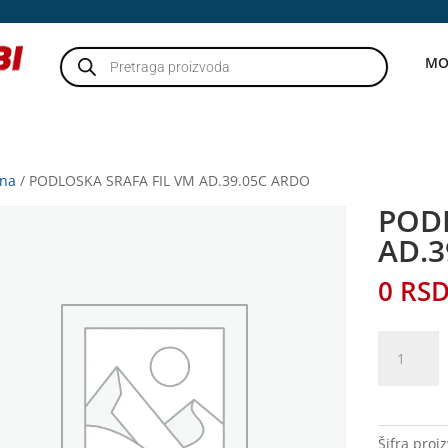
Products
MO
search
tna
/ PODLOSKA SRAFA FIL VM AD.39.05C ARDO
PODL
AD.3
0
RS
PODLOSK
SRAFA
FIL
VM
AD.39.05C
Šifra proi