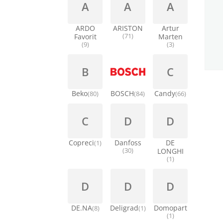
A
A
A
ARDO
ARISTON
Artur
Favorit
(71)
Marten
(9)
(3)
B
C
Beko
BOSCH
Candy
(80)
(84)
(66)
C
D
D
Copreci
Danfoss
DE
(1)
(30)
LONGHI
(1)
D
D
D
DE.NA
Deligrad
Domopart
(8)
(1)
(1)