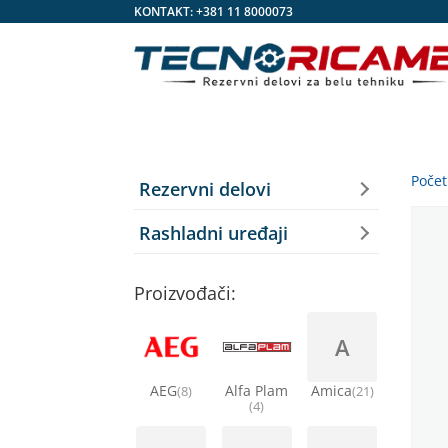
KONTAKT:
+381 11 8000073
Poče
Rezervni delovi
Rashladni uređaji
Proizvođači:
A
AEG
Alfa Plam
Amica
(8)
(21)
(4)