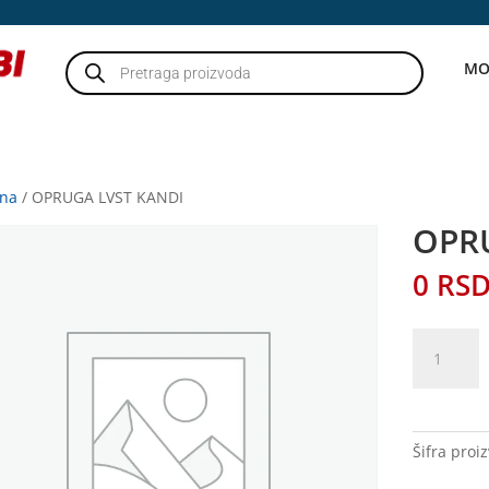
Products
MO
search
tna
/ OPRUGA LVST KANDI
OPR
0
RS
OPRUGA
LVST
KANDI
količina
Šifra proi