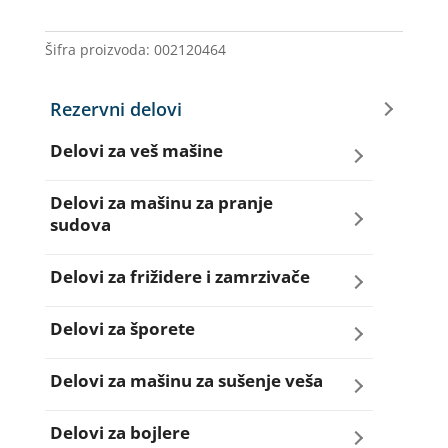
IG.40.20
WHIRLPOOL
Šifra proizvoda:
002120464
količina
Rezervni delovi
Delovi za veš mašine
Amortizeri za veš mašinu
Delovi za mašinu za pranje
sudova
Bravice za veš mašinu
Creva za sudo mašine
Delovi za frižidere i zamrzivače
Četkice motora veš mašine
Dihtunzi za sudo mašine
Aqua filteri za frižidere
Delovi za šporete
Creva za veš mašine
Elektroventili za sudo mašine
Dihtunzi za frižidere i zamrzivače
Dihtunzi za šporete
Delovi za mašinu za sušenje veša
Elektroventili za veš mašine
Filteri za sudo mašine
Elektronika za frižidere i zamrzivače
Dugmad za šporete
Dihtunzi mašine za sušenje veša
Delovi za bojlere
Filteri i kućišta filtera za veš mašine