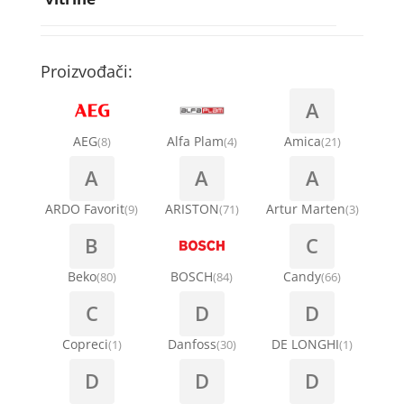
Rebra bubnja za veš mašinu
Bakarne cevi
Termostati za sudo mašine
Kompresori za rashladne vitrine
Remenice za veš mašinu
Kompresori za klima uređaje
Točkići za sudo mašine
Proizvođači:
Ventilatori za rashladne vitrine
Remenja
A
Kondenz creva
Ručice za vrata za veš mašinu
AEG
Alfa Plam
Amica
(8)
(4)
(21)
Kondenzatori za klima uređaje
A
A
A
Šarke za veš mašine
Nosači za klimu
ARDO Favorit
ARISTON
Artur Marten
(9)
(71)
(3)
Semerinzi
B
C
Ostali materijal za montažu klima uređaja
Stakla i okviri vrata za veš mašinu
Beko
BOSCH
Candy
(80)
(84)
(66)
C
D
D
Termostati i hidrostati za veš mašine
Copreci
Danfoss
DE LONGHI
(1)
(30)
(1)
D
D
D