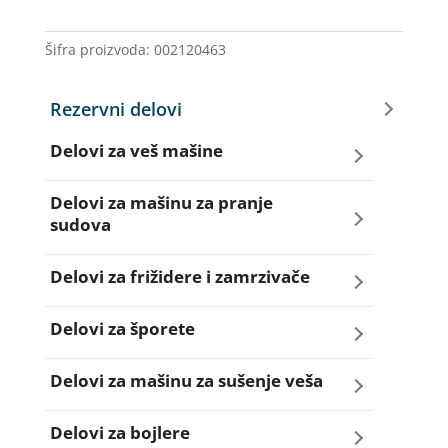
IG.40.19
WHIRLPOOL
Šifra proizvoda:
002120463
količina
Rezervni delovi
Delovi za veš mašine
Amortizeri za veš mašinu
Delovi za mašinu za pranje
sudova
Bravice za veš mašinu
Creva za sudo mašine
Delovi za frižidere i zamrzivače
Četkice motora veš mašine
Dihtunzi za sudo mašine
Aqua filteri za frižidere
Delovi za šporete
Creva za veš mašine
Elektroventili za sudo mašine
Dihtunzi za frižidere i zamrzivače
Dihtunzi za šporete
Delovi za mašinu za sušenje veša
Elektroventili za veš mašine
Filteri za sudo mašine
Elektronika za frižidere i zamrzivače
Dugmad za šporete
Dihtunzi mašine za sušenje veša
Delovi za bojlere
Filteri i kućišta filtera za veš mašine