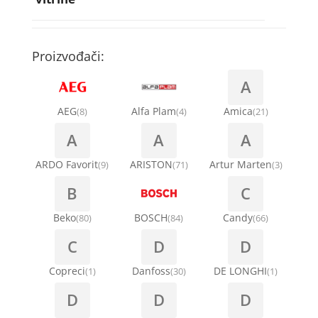
Rebra bubnja za veš mašinu
Bakarne cevi
Termostati za sudo mašine
Kompresori za rashladne vitrine
Remenice za veš mašinu
Kompresori za klima uređaje
Točkići za sudo mašine
Proizvođači:
Ventilatori za rashladne vitrine
Remenja
A
Kondenz creva
Ručice za vrata za veš mašinu
AEG
Alfa Plam
Amica
(8)
(4)
(21)
Kondenzatori za klima uređaje
A
A
A
Šarke za veš mašine
Nosači za klimu
ARDO Favorit
ARISTON
Artur Marten
(9)
(71)
(3)
Semerinzi
B
C
Ostali materijal za montažu klima uređaja
Stakla i okviri vrata za veš mašinu
Beko
BOSCH
Candy
(80)
(84)
(66)
C
D
D
Termostati i hidrostati za veš mašine
Copreci
Danfoss
DE LONGHI
(1)
(30)
(1)
D
D
D