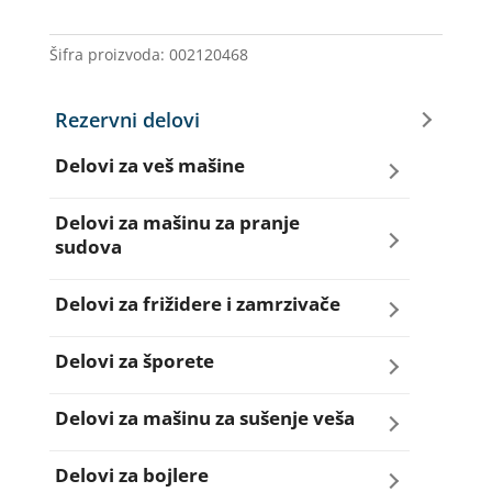
IG.40.02
WHIRLPOOL
Šifra proizvoda:
002120468
količina
Rezervni delovi
Delovi za veš mašine
Amortizeri za veš mašinu
Delovi za mašinu za pranje
sudova
Bravice za veš mašinu
Creva za sudo mašine
Delovi za frižidere i zamrzivače
Četkice motora veš mašine
Dihtunzi za sudo mašine
Aqua filteri za frižidere
Delovi za šporete
Creva za veš mašine
Elektroventili za sudo mašine
Dihtunzi za frižidere i zamrzivače
Dihtunzi za šporete
Delovi za mašinu za sušenje veša
Elektroventili za veš mašine
Filteri za sudo mašine
Elektronika za frižidere i zamrzivače
Dugmad za šporete
Dihtunzi mašine za sušenje veša
Delovi za bojlere
Filteri i kućišta filtera za veš mašine