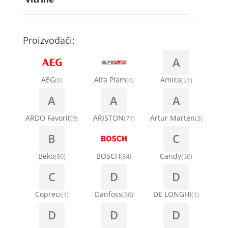
Rebra bubnja za veš mašinu
Bakarne cevi
Termostati za sudo mašine
Kompresori za rashladne vitrine
Remenice za veš mašinu
Kompresori za klima uređaje
Točkići za sudo mašine
Proizvođači:
Ventilatori za rashladne vitrine
Remenja
A
Kondenz creva
Ručice za vrata za veš mašinu
AEG
Alfa Plam
Amica
(8)
(4)
(21)
Kondenzatori za klima uređaje
A
A
A
Šarke za veš mašine
Nosači za klimu
ARDO Favorit
ARISTON
Artur Marten
(9)
(71)
(3)
Semerinzi
B
C
Ostali materijal za montažu klima uređaja
Stakla i okviri vrata za veš mašinu
Beko
BOSCH
Candy
(80)
(84)
(66)
C
D
D
Termostati i hidrostati za veš mašine
Copreci
Danfoss
DE LONGHI
(1)
(30)
(1)
D
D
D