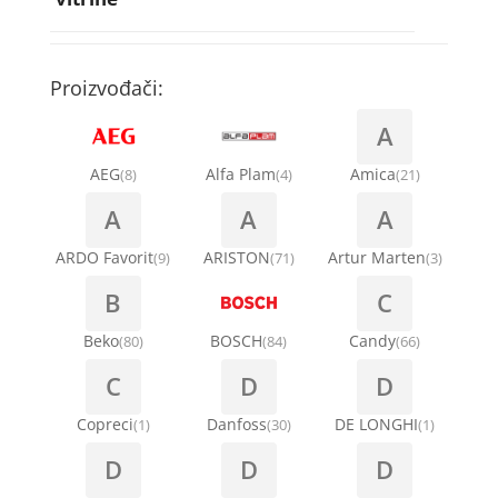
Rebra bubnja za veš mašinu
Bakarne cevi
Termostati za sudo mašine
Kompresori za rashladne vitrine
Remenice za veš mašinu
Kompresori za klima uređaje
Točkići za sudo mašine
Proizvođači:
Ventilatori za rashladne vitrine
Remenja
A
Kondenz creva
Ručice za vrata za veš mašinu
AEG
Alfa Plam
Amica
(8)
(4)
(21)
Kondenzatori za klima uređaje
A
A
A
Šarke za veš mašine
Nosači za klimu
ARDO Favorit
ARISTON
Artur Marten
(9)
(71)
(3)
Semerinzi
B
C
Ostali materijal za montažu klima uređaja
Stakla i okviri vrata za veš mašinu
Beko
BOSCH
Candy
(80)
(84)
(66)
C
D
D
Termostati i hidrostati za veš mašine
Copreci
Danfoss
DE LONGHI
(1)
(30)
(1)
D
D
D