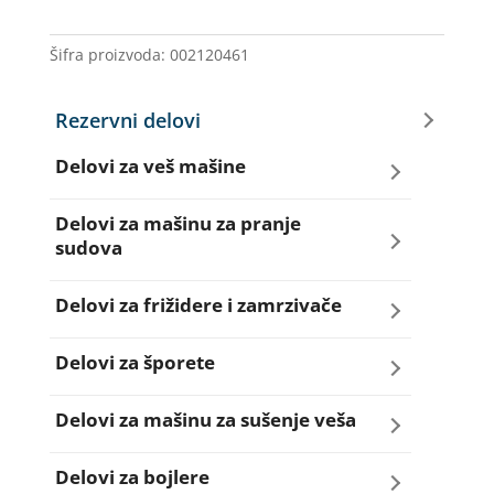
145
SL
Šifra proizvoda:
002120461
04
ELIN
Rezervni delovi
količina
Delovi za veš mašine
Amortizeri za veš mašinu
Delovi za mašinu za pranje
sudova
Bravice za veš mašinu
Creva za sudo mašine
Delovi za frižidere i zamrzivače
Četkice motora veš mašine
Dihtunzi za sudo mašine
Aqua filteri za frižidere
Delovi za šporete
Creva za veš mašine
Elektroventili za sudo mašine
Dihtunzi za frižidere i zamrzivače
Dihtunzi za šporete
Delovi za mašinu za sušenje veša
Elektroventili za veš mašine
Filteri za sudo mašine
Elektronika za frižidere i zamrzivače
Dugmad za šporete
Dihtunzi mašine za sušenje veša
Delovi za bojlere
Filteri i kućišta filtera za veš mašine