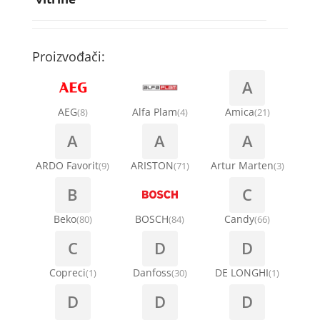
Rebra bubnja za veš mašinu
Bakarne cevi
Termostati za sudo mašine
Kompresori za rashladne vitrine
Remenice za veš mašinu
Kompresori za klima uređaje
Točkići za sudo mašine
Proizvođači:
Ventilatori za rashladne vitrine
Remenja
A
Kondenz creva
Ručice za vrata za veš mašinu
AEG
Alfa Plam
Amica
(8)
(4)
(21)
Kondenzatori za klima uređaje
A
A
A
Šarke za veš mašine
Nosači za klimu
ARDO Favorit
ARISTON
Artur Marten
(9)
(71)
(3)
Semerinzi
B
C
Ostali materijal za montažu klima uređaja
Stakla i okviri vrata za veš mašinu
Beko
BOSCH
Candy
(80)
(84)
(66)
C
D
D
Termostati i hidrostati za veš mašine
Copreci
Danfoss
DE LONGHI
(1)
(30)
(1)
D
D
D