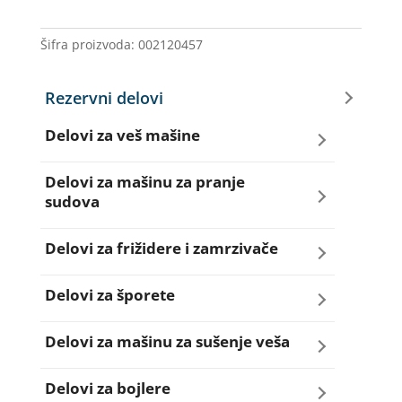
CY.58.03-
042
Šifra proizvoda:
002120457
količina
Rezervni delovi
Delovi za veš mašine
Amortizeri za veš mašinu
Delovi za mašinu za pranje
sudova
Bravice za veš mašinu
Creva za sudo mašine
Delovi za frižidere i zamrzivače
Četkice motora veš mašine
Dihtunzi za sudo mašine
Aqua filteri za frižidere
Delovi za šporete
Creva za veš mašine
Elektroventili za sudo mašine
Dihtunzi za frižidere i zamrzivače
Dihtunzi za šporete
Delovi za mašinu za sušenje veša
Elektroventili za veš mašine
Filteri za sudo mašine
Elektronika za frižidere i zamrzivače
Dugmad za šporete
Dihtunzi mašine za sušenje veša
Delovi za bojlere
Filteri i kućišta filtera za veš mašine