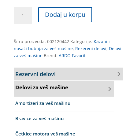
NOSAC
Dodaj u korpu
VM
236000400,52003400
AD5821
001AD
Šifra proizvoda:
002120442
Kategorije:
Kazani i
količina
nosači bubnja za veš mašine
,
Rezervni delovi
,
Delovi
za veš mašine
Brend:
ARDO Favorit
Rezervni delovi
Delovi za veš mašine
Amortizeri za veš mašinu
Bravice za veš mašinu
Četkice motora veš mašine