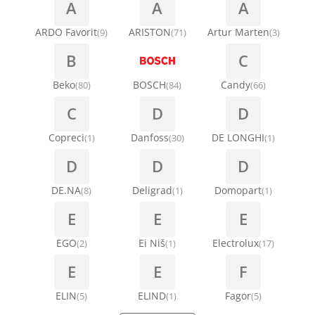
A
A
A
ARDO Favorit
ARISTON
Artur Marten
(9)
(71)
(3)
B
C
Beko
BOSCH
Candy
(80)
(84)
(66)
C
D
D
Copreci
Danfoss
DE LONGHI
(1)
(30)
(1)
D
D
D
DE.NA
Deligrad
Domopart
(8)
(1)
(1)
E
E
E
EGO
Ei Niš
Electrolux
(2)
(1)
(17)
E
E
F
ELIN
ELIND
Fagor
(5)
(1)
(5)