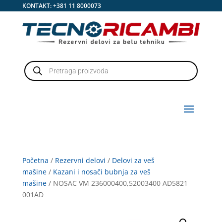
KONTAKT:
+381 11 8000073
Products
search
Početna
/
Rezervni delovi
/
Delovi za veš
mašine
/
Kazani i nosači bubnja za veš
mašine
/ NOSAC VM 236000400,52003400 AD5821
001AD