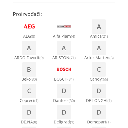
Kompresori za rashladne vitrine
Remenice za veš mašinu
Kompresori za klima uređaje
Točkići za sudo mašine
Proizvođači:
Ventilatori za rashladne vitrine
Remenja
A
Kondenz creva
Ručice za vrata za veš mašinu
AEG
Alfa Plam
Amica
(8)
(4)
(21)
Kondenzatori za klima uređaje
A
A
A
Šarke za veš mašine
Nosači za klimu
ARDO Favorit
ARISTON
Artur Marten
(9)
(71)
(3)
Semerinzi
B
C
Ostali materijal za montažu klima uređaja
Stakla i okviri vrata za veš mašinu
Beko
BOSCH
Candy
(80)
(84)
(66)
C
D
D
Termostati i hidrostati za veš mašine
Copreci
Danfoss
DE LONGHI
(1)
(30)
(1)
D
D
D
DE.NA
Deligrad
Domopart
(8)
(1)
(1)