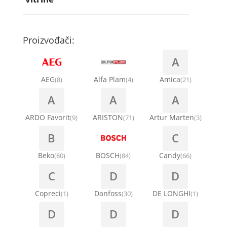
Rebra bubnja za veš mašinu
Bakarne cevi
Termostati za sudo mašine
Kompresori za rashladne vitrine
Remenice za veš mašinu
Kompresori za klima uređaje
Točkići za sudo mašine
Proizvođači:
Ventilatori za rashladne vitrine
Remenja
A
Kondenz creva
Ručice za vrata za veš mašinu
AEG
Alfa Plam
Amica
(8)
(4)
(21)
Kondenzatori za klima uređaje
A
A
A
Šarke za veš mašine
Nosači za klimu
ARDO Favorit
ARISTON
Artur Marten
(9)
(71)
(3)
Semerinzi
B
C
Ostali materijal za montažu klima uređaja
Stakla i okviri vrata za veš mašinu
Beko
BOSCH
Candy
(80)
(84)
(66)
C
D
D
Termostati i hidrostati za veš mašine
Copreci
Danfoss
DE LONGHI
(1)
(30)
(1)
D
D
D