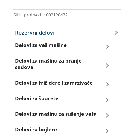
AR
60
Šifra proizvoda:
002120432
01
količina
Rezervni delovi
Delovi za veš mašine
Amortizeri za veš mašinu
Delovi za mašinu za pranje
sudova
Bravice za veš mašinu
Creva za sudo mašine
Delovi za frižidere i zamrzivače
Četkice motora veš mašine
Dihtunzi za sudo mašine
Aqua filteri za frižidere
Delovi za šporete
Creva za veš mašine
Elektroventili za sudo mašine
Dihtunzi za frižidere i zamrzivače
Dihtunzi za šporete
Delovi za mašinu za sušenje veša
Elektroventili za veš mašine
Filteri za sudo mašine
Elektronika za frižidere i zamrzivače
Dugmad za šporete
Dihtunzi mašine za sušenje veša
Delovi za bojlere
Filteri i kućišta filtera za veš mašine