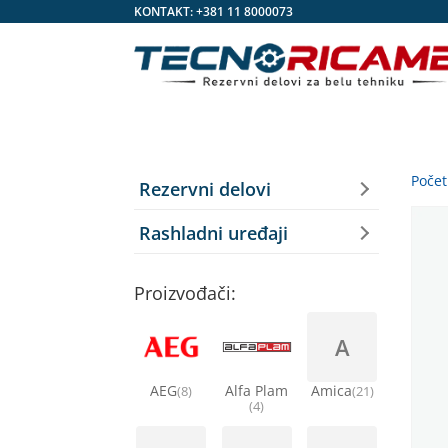
KONTAKT:
+381 11 8000073
Poče
Rezervni delovi
Rashladni uređaji
Proizvođači:
A
AEG
Alfa Plam
Amica
(8)
(21)
(4)