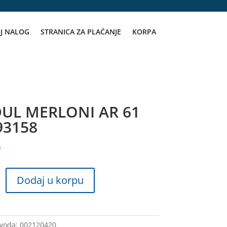
J NALOG
STRANICA ZA PLAĆANJE
KORPA
UL MERLONI AR 61
93158
D
Dodaj u korpu
zvoda:
002120420