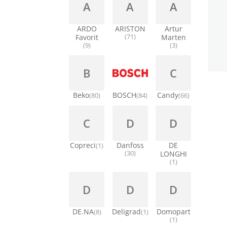
A
A
A
ARDO
ARISTON
Artur
Favorit
(71)
Marten
(9)
(3)
B
C
Beko
BOSCH
Candy
(80)
(84)
(66)
C
D
D
Copreci
Danfoss
DE
(1)
(30)
LONGHI
(1)
D
D
D
DE.NA
Deligrad
Domopart
(8)
(1)
(1)