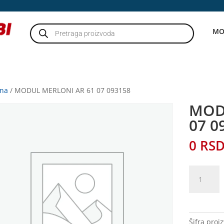
Products
MO
search
tna
/ MODUL MERLONI AR 61 07 093158
MOD
07 0
0
RS
MODUL
MERLONI
AR
61
07
Šifra proi