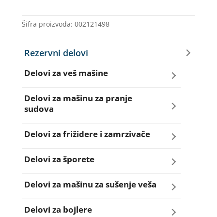
AD6101
količina
Šifra proizvoda:
002121498
Rezervni delovi
Delovi za veš mašine
Amortizeri za veš mašinu
Delovi za mašinu za pranje
sudova
Bravice za veš mašinu
Creva za sudo mašine
Delovi za frižidere i zamrzivače
Četkice motora veš mašine
Dihtunzi za sudo mašine
Aqua filteri za frižidere
Delovi za šporete
Creva za veš mašine
Elektroventili za sudo mašine
Dihtunzi za frižidere i zamrzivače
Dihtunzi za šporete
Delovi za mašinu za sušenje veša
Elektroventili za veš mašine
Filteri za sudo mašine
Elektronika za frižidere i zamrzivače
Dugmad za šporete
Dihtunzi mašine za sušenje veša
Delovi za bojlere
Filteri i kućišta filtera za veš mašine