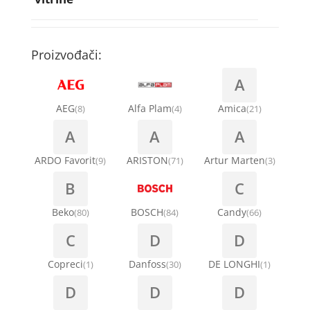
Rebra bubnja za veš mašinu
Bakarne cevi
Termostati za sudo mašine
Kompresori za rashladne vitrine
Remenice za veš mašinu
Kompresori za klima uređaje
Točkići za sudo mašine
Proizvođači:
Ventilatori za rashladne vitrine
Remenja
A
Kondenz creva
Ručice za vrata za veš mašinu
AEG
Alfa Plam
Amica
(8)
(4)
(21)
Kondenzatori za klima uređaje
A
A
A
Šarke za veš mašine
Nosači za klimu
ARDO Favorit
ARISTON
Artur Marten
(9)
(71)
(3)
Semerinzi
B
C
Ostali materijal za montažu klima uređaja
Stakla i okviri vrata za veš mašinu
Beko
BOSCH
Candy
(80)
(84)
(66)
C
D
D
Termostati i hidrostati za veš mašine
Copreci
Danfoss
DE LONGHI
(1)
(30)
(1)
D
D
D