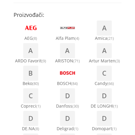
Kompresori za rashladne vitrine
Remenice za veš mašinu
Kompresori za klima uređaje
Točkići za sudo mašine
Proizvođači:
Ventilatori za rashladne vitrine
Remenja
A
Kondenz creva
Ručice za vrata za veš mašinu
AEG
Alfa Plam
Amica
(8)
(4)
(21)
Kondenzatori za klima uređaje
A
A
A
Šarke za veš mašine
Nosači za klimu
ARDO Favorit
ARISTON
Artur Marten
(9)
(71)
(3)
Semerinzi
B
C
Ostali materijal za montažu klima uređaja
Stakla i okviri vrata za veš mašinu
Beko
BOSCH
Candy
(80)
(84)
(66)
C
D
D
Termostati i hidrostati za veš mašine
Copreci
Danfoss
DE LONGHI
(1)
(30)
(1)
D
D
D
DE.NA
Deligrad
Domopart
(8)
(1)
(1)