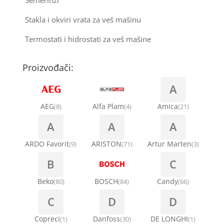
Stakla i okviri vrata za veš mašinu
Termostati i hidrostati za veš mašine
Proizvođači:
A
AEG
Alfa Plam
Amica
(8)
(4)
(21)
A
A
A
ARDO Favorit
ARISTON
Artur Marten
(9)
(71)
(3)
B
C
Beko
BOSCH
Candy
(80)
(84)
(66)
C
D
D
Copreci
Danfoss
DE LONGHI
(1)
(30)
(1)