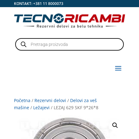
KONTAKT:
+381 11 8000073
Products
search
Početna
/
Rezervni delovi
/
Delovi za veš
mašine
/
Ležajevi
/ LEZAJ 629 SKF 9*26*8