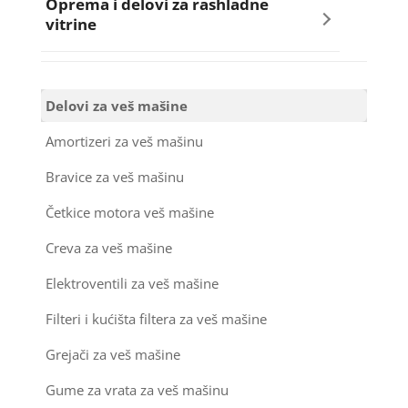
Oprema i delovi za rashladne
Razno za sudo mašine
Šarke za frižidere i zamrzivače
vitrine
Sijalice za šporete
Bakarne cevi
Ručice - mehanizmi vrata za sudo mašine
Termostati za frižidere i zamrzivače
Kompresori za rashladne vitrine
Termostati za šporete
Kompresori za klima uređaje
Delovi za veš mašine
Sredstva za održavanje
Ventilatori za rashladne vitrine
Kondenz creva
Amortizeri za veš mašinu
Termostati za sudo mašine
Bravice za veš mašinu
Kondenzatori za klima uređaje
Točkići za sudo mašine
Četkice motora veš mašine
Nosači za klimu
Creva za veš mašine
Ostali materijal za montažu klima uređaja
Elektroventili za veš mašine
Filteri i kućišta filtera za veš mašine
Grejači za veš mašine
Gume za vrata za veš mašinu