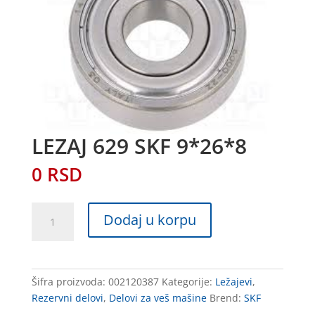
LEZAJ 629 SKF 9*26*8
0
RSD
LEZAJ
Dodaj u korpu
629
SKF
9*26*8
količina
Šifra proizvoda:
002120387
Kategorije:
Ležajevi
,
Rezervni delovi
,
Delovi za veš mašine
Brend:
SKF