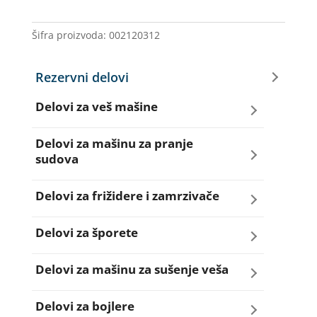
53
05
Šifra proizvoda:
002120312
35/30MM
količina
Rezervni delovi
Delovi za veš mašine
Amortizeri za veš mašinu
Delovi za mašinu za pranje
sudova
Bravice za veš mašinu
Creva za sudo mašine
Delovi za frižidere i zamrzivače
Četkice motora veš mašine
Dihtunzi za sudo mašine
Aqua filteri za frižidere
Delovi za šporete
Creva za veš mašine
Elektroventili za sudo mašine
Dihtunzi za frižidere i zamrzivače
Dihtunzi za šporete
Delovi za mašinu za sušenje veša
Elektroventili za veš mašine
Filteri za sudo mašine
Elektronika za frižidere i zamrzivače
Dugmad za šporete
Dihtunzi mašine za sušenje veša
Delovi za bojlere
Filteri i kućišta filtera za veš mašine