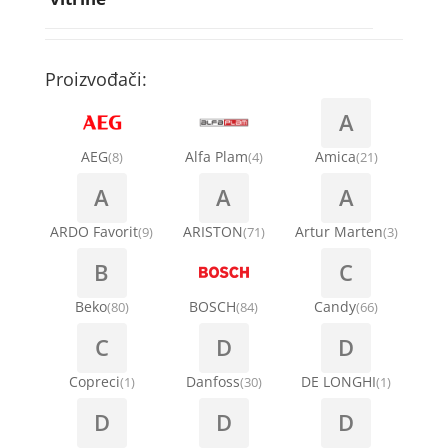
Rebra bubnja za veš mašinu
Bakarne cevi
Termostati za sudo mašine
Kompresori za rashladne vitrine
Remenice za veš mašinu
Kompresori za klima uređaje
Točkići za sudo mašine
Proizvođači:
Ventilatori za rashladne vitrine
Remenja
A
Kondenz creva
Ručice za vrata za veš mašinu
AEG
Alfa Plam
Amica
(8)
(4)
(21)
Kondenzatori za klima uređaje
A
A
A
Šarke za veš mašine
Nosači za klimu
ARDO Favorit
ARISTON
Artur Marten
(9)
(71)
(3)
Semerinzi
B
C
Ostali materijal za montažu klima uređaja
Stakla i okviri vrata za veš mašinu
Beko
BOSCH
Candy
(80)
(84)
(66)
C
D
D
Termostati i hidrostati za veš mašine
Copreci
Danfoss
DE LONGHI
(1)
(30)
(1)
D
D
D