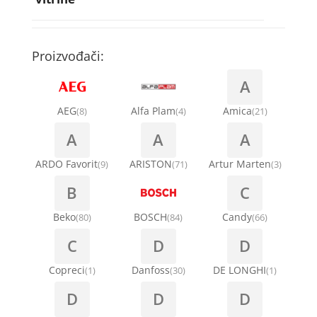
Rebra bubnja za veš mašinu
Bakarne cevi
Termostati za sudo mašine
Kompresori za rashladne vitrine
Remenice za veš mašinu
Kompresori za klima uređaje
Točkići za sudo mašine
Proizvođači:
Ventilatori za rashladne vitrine
Remenja
A
Kondenz creva
Ručice za vrata za veš mašinu
AEG
Alfa Plam
Amica
(8)
(4)
(21)
Kondenzatori za klima uređaje
A
A
A
Šarke za veš mašine
Nosači za klimu
ARDO Favorit
ARISTON
Artur Marten
(9)
(71)
(3)
Semerinzi
B
C
Ostali materijal za montažu klima uređaja
Stakla i okviri vrata za veš mašinu
Beko
BOSCH
Candy
(80)
(84)
(66)
C
D
D
Termostati i hidrostati za veš mašine
Copreci
Danfoss
DE LONGHI
(1)
(30)
(1)
D
D
D