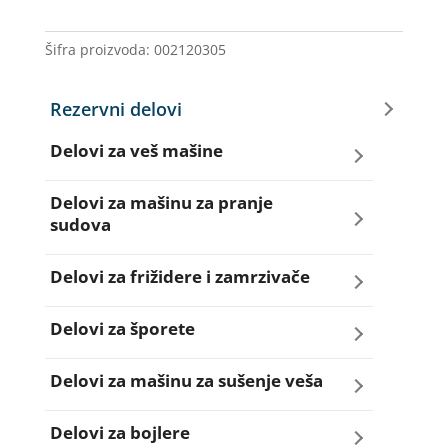
399121
količina
Šifra proizvoda:
002120305
Rezervni delovi
Delovi za veš mašine
Amortizeri za veš mašinu
Delovi za mašinu za pranje
sudova
Bravice za veš mašinu
Creva za sudo mašine
Delovi za frižidere i zamrzivače
Četkice motora veš mašine
Dihtunzi za sudo mašine
Aqua filteri za frižidere
Delovi za šporete
Creva za veš mašine
Elektroventili za sudo mašine
Dihtunzi za frižidere i zamrzivače
Dihtunzi za šporete
Delovi za mašinu za sušenje veša
Elektroventili za veš mašine
Filteri za sudo mašine
Elektronika za frižidere i zamrzivače
Dugmad za šporete
Dihtunzi mašine za sušenje veša
Delovi za bojlere
Filteri i kućišta filtera za veš mašine