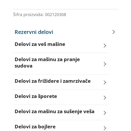
količina
Šifra proizvoda:
002120308
Rezervni delovi
Delovi za veš mašine
Amortizeri za veš mašinu
Delovi za mašinu za pranje
sudova
Bravice za veš mašinu
Creva za sudo mašine
Delovi za frižidere i zamrzivače
Četkice motora veš mašine
Dihtunzi za sudo mašine
Aqua filteri za frižidere
Delovi za šporete
Creva za veš mašine
Elektroventili za sudo mašine
Dihtunzi za frižidere i zamrzivače
Dihtunzi za šporete
Delovi za mašinu za sušenje veša
Elektroventili za veš mašine
Filteri za sudo mašine
Elektronika za frižidere i zamrzivače
Dugmad za šporete
Dihtunzi mašine za sušenje veša
Delovi za bojlere
Filteri i kućišta filtera za veš mašine