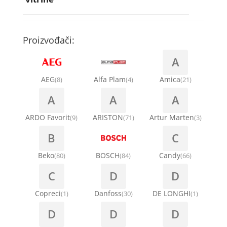
Rebra bubnja za veš mašinu
Bakarne cevi
Termostati za sudo mašine
Kompresori za rashladne vitrine
Remenice za veš mašinu
Kompresori za klima uređaje
Točkići za sudo mašine
Proizvođači:
Ventilatori za rashladne vitrine
Remenja
A
Kondenz creva
Ručice za vrata za veš mašinu
AEG
Alfa Plam
Amica
(8)
(4)
(21)
Kondenzatori za klima uređaje
A
A
A
Šarke za veš mašine
Nosači za klimu
ARDO Favorit
ARISTON
Artur Marten
(9)
(71)
(3)
Semerinzi
B
C
Ostali materijal za montažu klima uređaja
Stakla i okviri vrata za veš mašinu
Beko
BOSCH
Candy
(80)
(84)
(66)
C
D
D
Termostati i hidrostati za veš mašine
Copreci
Danfoss
DE LONGHI
(1)
(30)
(1)
D
D
D