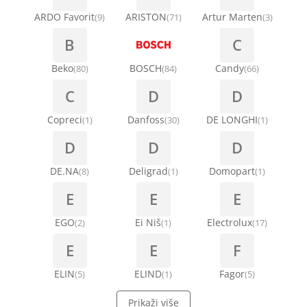
Nosači za klimu
ARDO Favorit
ARISTON
Artur Marten
(9)
(71)
(3)
Semerinzi
B
C
Ostali materijal za montažu klima uređaja
Stakla i okviri vrata za veš mašinu
Beko
BOSCH
Candy
(80)
(84)
(66)
C
D
D
Termostati i hidrostati za veš mašine
Copreci
Danfoss
DE LONGHI
(1)
(30)
(1)
D
D
D
DE.NA
Deligrad
Domopart
(8)
(1)
(1)
E
E
E
EGO
Ei Niš
Electrolux
(2)
(1)
(17)
E
E
F
ELIN
ELIND
Fagor
(5)
(1)
(5)
Prikaži više