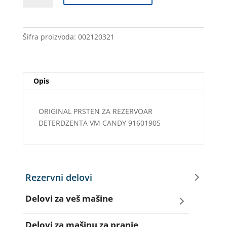
VM
KANDI
91601905
Šifra proizvoda:
002120321
količina
Opis
ORIGINAL PRSTEN ZA REZERVOAR
DETERDZENTA VM CANDY 91601905
Rezervni delovi
Delovi za veš mašine
Amortizeri za veš mašinu
Delovi za mašinu za pranje