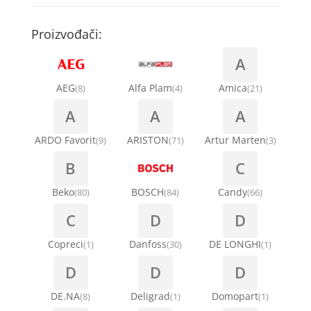
Kompresori za rashladne vitrine
Remenice za veš mašinu
Kompresori za klima uređaje
Točkići za sudo mašine
Proizvođači:
Ventilatori za rashladne vitrine
Remenja
A
Kondenz creva
Ručice za vrata za veš mašinu
AEG
Alfa Plam
Amica
(8)
(4)
(21)
Kondenzatori za klima uređaje
A
A
A
Šarke za veš mašine
Nosači za klimu
ARDO Favorit
ARISTON
Artur Marten
(9)
(71)
(3)
Semerinzi
B
C
Ostali materijal za montažu klima uređaja
Stakla i okviri vrata za veš mašinu
Beko
BOSCH
Candy
(80)
(84)
(66)
C
D
D
Termostati i hidrostati za veš mašine
Copreci
Danfoss
DE LONGHI
(1)
(30)
(1)
D
D
D
DE.NA
Deligrad
Domopart
(8)
(1)
(1)