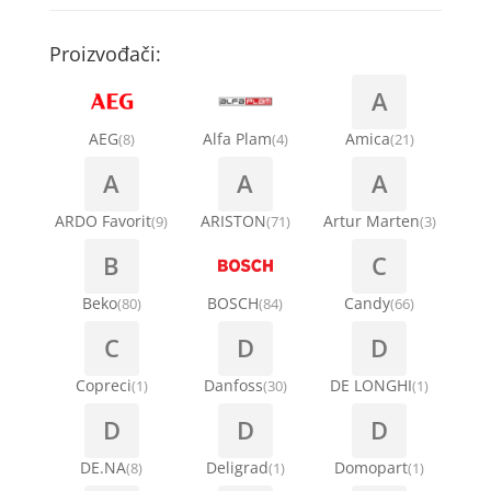
Kompresori za rashladne vitrine
Remenice za veš mašinu
Kompresori za klima uređaje
Točkići za sudo mašine
Proizvođači:
Ventilatori za rashladne vitrine
Remenja
A
Kondenz creva
Ručice za vrata za veš mašinu
AEG
Alfa Plam
Amica
(8)
(4)
(21)
Kondenzatori za klima uređaje
A
A
A
Šarke za veš mašine
Nosači za klimu
ARDO Favorit
ARISTON
Artur Marten
(9)
(71)
(3)
Semerinzi
B
C
Ostali materijal za montažu klima uređaja
Stakla i okviri vrata za veš mašinu
Beko
BOSCH
Candy
(80)
(84)
(66)
C
D
D
Termostati i hidrostati za veš mašine
Copreci
Danfoss
DE LONGHI
(1)
(30)
(1)
D
D
D
DE.NA
Deligrad
Domopart
(8)
(1)
(1)