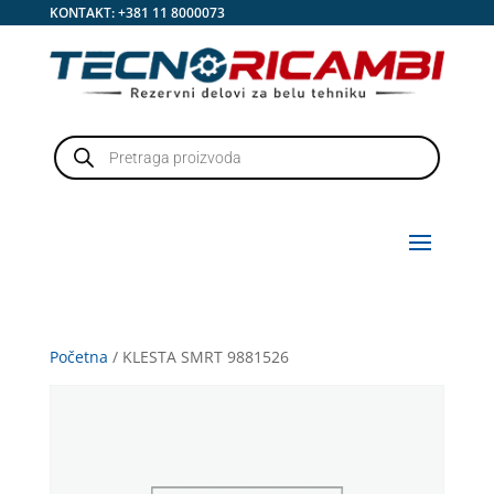
KONTAKT:
+381 11 8000073
Products
search
Početna
/ KLESTA SMRT 9881526