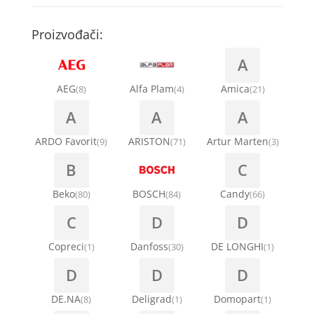
Kompresori za rashladne vitrine
Remenice za veš mašinu
Kompresori za klima uređaje
Točkići za sudo mašine
Proizvođači:
Ventilatori za rashladne vitrine
Remenja
A
Kondenz creva
Ručice za vrata za veš mašinu
AEG
Alfa Plam
Amica
(8)
(4)
(21)
Kondenzatori za klima uređaje
A
A
A
Šarke za veš mašine
Nosači za klimu
ARDO Favorit
ARISTON
Artur Marten
(9)
(71)
(3)
Semerinzi
B
C
Ostali materijal za montažu klima uređaja
Stakla i okviri vrata za veš mašinu
Beko
BOSCH
Candy
(80)
(84)
(66)
C
D
D
Termostati i hidrostati za veš mašine
Copreci
Danfoss
DE LONGHI
(1)
(30)
(1)
D
D
D
DE.NA
Deligrad
Domopart
(8)
(1)
(1)