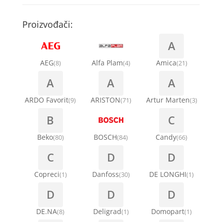
Kompresori za rashladne vitrine
Remenice za veš mašinu
Kompresori za klima uređaje
Točkići za sudo mašine
Proizvođači:
Ventilatori za rashladne vitrine
Remenja
A
Kondenz creva
Ručice za vrata za veš mašinu
AEG
Alfa Plam
Amica
(8)
(4)
(21)
Kondenzatori za klima uređaje
A
A
A
Šarke za veš mašine
Nosači za klimu
ARDO Favorit
ARISTON
Artur Marten
(9)
(71)
(3)
Semerinzi
B
C
Ostali materijal za montažu klima uređaja
Stakla i okviri vrata za veš mašinu
Beko
BOSCH
Candy
(80)
(84)
(66)
C
D
D
Termostati i hidrostati za veš mašine
Copreci
Danfoss
DE LONGHI
(1)
(30)
(1)
D
D
D
DE.NA
Deligrad
Domopart
(8)
(1)
(1)