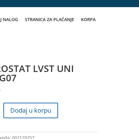
J NALOG
STRANICA ZA PLAĆANJE
KORPA
OSTAT LVST UNI
LG07
D
T
Dodaj u korpu
zvoda:
002120257