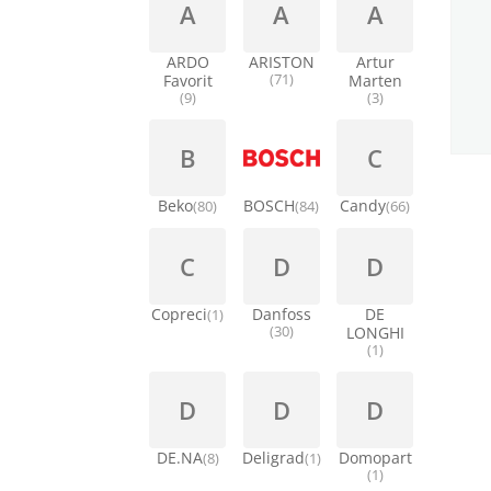
A
A
A
ARDO
ARISTON
Artur
Favorit
(71)
Marten
(9)
(3)
B
C
Beko
BOSCH
Candy
(80)
(84)
(66)
C
D
D
Copreci
Danfoss
DE
(1)
(30)
LONGHI
(1)
D
D
D
DE.NA
Deligrad
Domopart
(8)
(1)
(1)