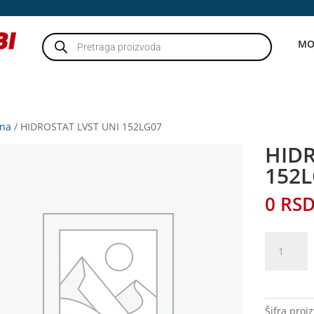
Products
MO
search
tna
/ HIDROSTAT LVST UNI 152LG07
HIDR
152
0
RS
HIDROSTA
LVST
UNI
152LG07
količina
Šifra proi