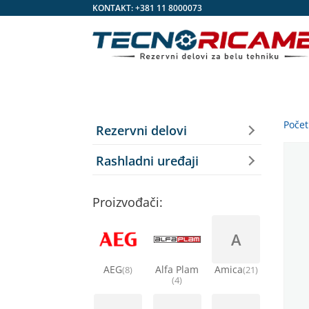
KONTAKT:
+381 11 8000073
Poče
Rezervni delovi
Rashladni uređaji
Proizvođači:
A
AEG
Alfa Plam
Amica
(8)
(21)
(4)