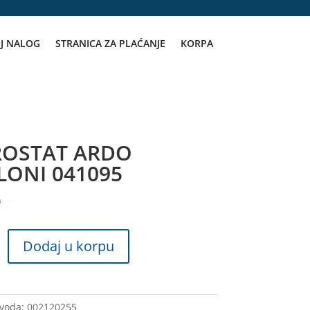
J NALOG
STRANICA ZA PLAĆANJE
KORPA
ROSTAT ARDO
LONI 041095
D
T
Dodaj u korpu
zvoda:
002120255