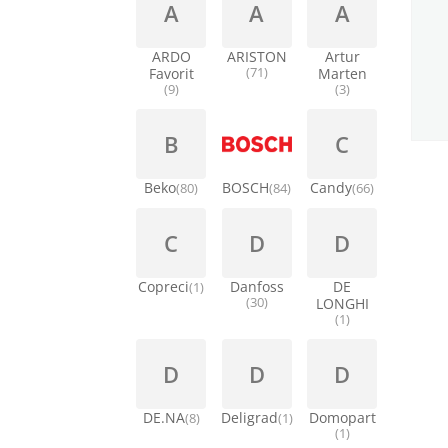
A
A
A
ARDO
ARISTON
Artur
Favorit
(71)
Marten
(9)
(3)
B
C
Beko
BOSCH
Candy
(80)
(84)
(66)
C
D
D
Copreci
Danfoss
DE
(1)
(30)
LONGHI
(1)
D
D
D
DE.NA
Deligrad
Domopart
(8)
(1)
(1)