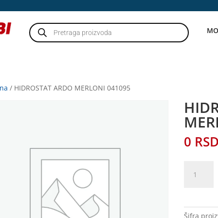
Products
MO
search
tna
/ HIDROSTAT ARDO MERLONI 041095
HID
MER
0
RS
HIDROSTA
ARDO
MERLONI
041095
količina
Šifra proi