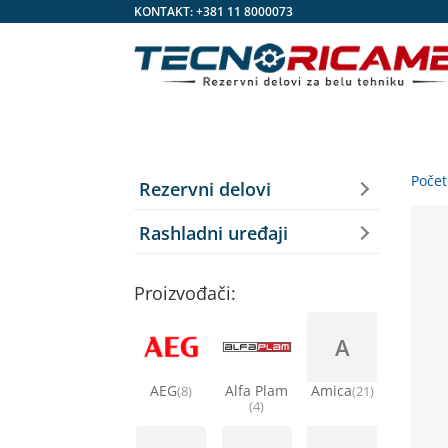
KONTAKT:
+381 11 8000073
Poče
Rezervni delovi
Rashladni uređaji
Proizvođači:
A
AEG
Alfa Plam
Amica
(8)
(21)
(4)