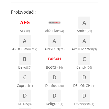
Kompresori za rashladne vitrine
Remenice za veš mašinu
Kompresori za klima uređaje
Točkići za sudo mašine
Proizvođači:
Ventilatori za rashladne vitrine
Remenja
A
Kondenz creva
Ručice za vrata za veš mašinu
AEG
Alfa Plam
Amica
(8)
(4)
(21)
Kondenzatori za klima uređaje
A
A
A
Šarke za veš mašine
Nosači za klimu
ARDO Favorit
ARISTON
Artur Marten
(9)
(71)
(3)
Semerinzi
B
C
Ostali materijal za montažu klima uređaja
Stakla i okviri vrata za veš mašinu
Beko
BOSCH
Candy
(80)
(84)
(66)
C
D
D
Termostati i hidrostati za veš mašine
Copreci
Danfoss
DE LONGHI
(1)
(30)
(1)
D
D
D
DE.NA
Deligrad
Domopart
(8)
(1)
(1)