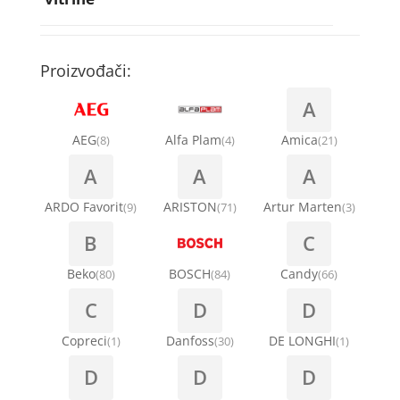
Rebra bubnja za veš mašinu
Bakarne cevi
Termostati za sudo mašine
Kompresori za rashladne vitrine
Remenice za veš mašinu
Kompresori za klima uređaje
Točkići za sudo mašine
Proizvođači:
Ventilatori za rashladne vitrine
Remenja
A
Kondenz creva
Ručice za vrata za veš mašinu
AEG
Alfa Plam
Amica
(8)
(4)
(21)
Kondenzatori za klima uređaje
A
A
A
Šarke za veš mašine
Nosači za klimu
ARDO Favorit
ARISTON
Artur Marten
(9)
(71)
(3)
Semerinzi
B
C
Ostali materijal za montažu klima uređaja
Stakla i okviri vrata za veš mašinu
Beko
BOSCH
Candy
(80)
(84)
(66)
C
D
D
Termostati i hidrostati za veš mašine
Copreci
Danfoss
DE LONGHI
(1)
(30)
(1)
D
D
D