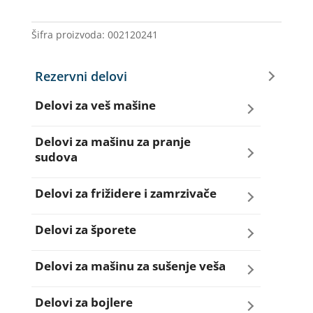
HTR001SL
1750W
Šifra proizvoda:
002120241
SILTAL
količina
Rezervni delovi
Delovi za veš mašine
Amortizeri za veš mašinu
Delovi za mašinu za pranje
sudova
Bravice za veš mašinu
Creva za sudo mašine
Delovi za frižidere i zamrzivače
Četkice motora veš mašine
Dihtunzi za sudo mašine
Aqua filteri za frižidere
Delovi za šporete
Creva za veš mašine
Elektroventili za sudo mašine
Dihtunzi za frižidere i zamrzivače
Dihtunzi za šporete
Delovi za mašinu za sušenje veša
Elektroventili za veš mašine
Filteri za sudo mašine
Elektronika za frižidere i zamrzivače
Dugmad za šporete
Dihtunzi mašine za sušenje veša
Delovi za bojlere
Filteri i kućišta filtera za veš mašine