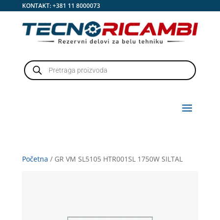
KONTAKT:
+381 11 8000073
Products
search
Početna
/ GR VM SL5105 HTR001SL 1750W SILTAL