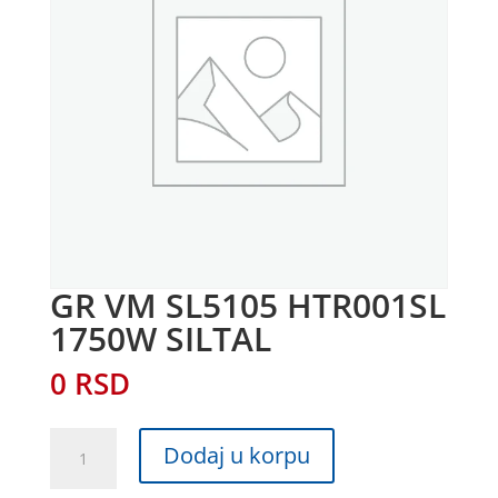
GR VM SL5105 HTR001SL
1750W SILTAL
0
RSD
GR
Dodaj u korpu
VM
SL5105