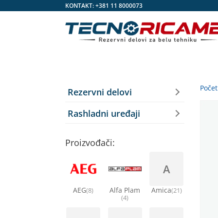
KONTAKT:
+381 11 8000073
Poče
Rezervni delovi
Rashladni uređaji
Proizvođači:
A
AEG
Alfa Plam
Amica
(8)
(21)
(4)