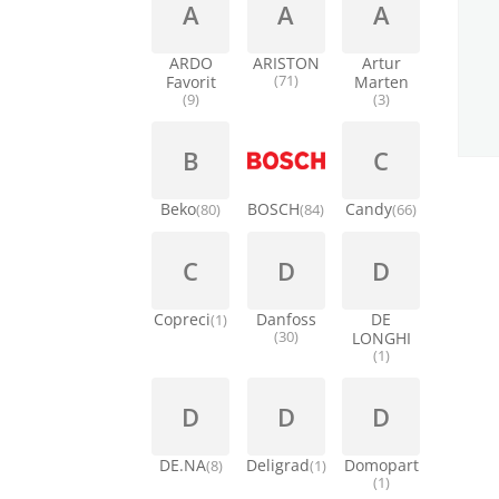
A
A
A
ARDO
ARISTON
Artur
Favorit
(71)
Marten
(9)
(3)
B
C
Beko
BOSCH
Candy
(80)
(84)
(66)
C
D
D
Copreci
Danfoss
DE
(1)
(30)
LONGHI
(1)
D
D
D
DE.NA
Deligrad
Domopart
(8)
(1)
(1)