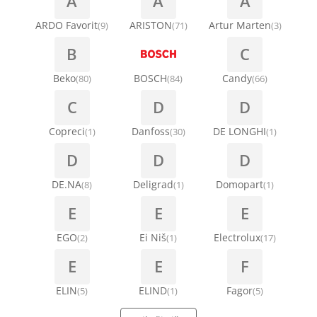
A
A
A
ARDO Favorit
ARISTON
Artur Marten
(9)
(71)
(3)
B
C
Beko
BOSCH
Candy
(80)
(84)
(66)
C
D
D
Copreci
Danfoss
DE LONGHI
(1)
(30)
(1)
D
D
D
DE.NA
Deligrad
Domopart
(8)
(1)
(1)
E
E
E
EGO
Ei Niš
Electrolux
(2)
(1)
(17)
E
E
F
ELIN
ELIND
Fagor
(5)
(1)
(5)