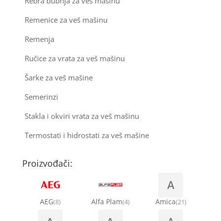
Rebra bubnja za veš mašinu
Remenice za veš mašinu
Remenja
Ručice za vrata za veš mašinu
Šarke za veš mašine
Semerinzi
Stakla i okviri vrata za veš mašinu
Termostati i hidrostati za veš mašine
Proizvođači:
A
AEG
Alfa Plam
Amica
(8)
(4)
(21)