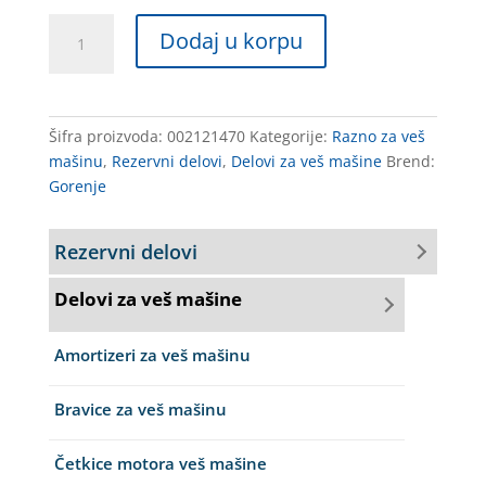
DIHTUNG
Dodaj u korpu
POKLOPCA
FILTERA
VM
GORENJE
Šifra proizvoda:
002121470
Kategorije:
Razno za veš
61061
mašinu
,
Rezervni delovi
,
Delovi za veš mašine
Brend:
587439
Gorenje
količina
Rezervni delovi
Delovi za veš mašine
Amortizeri za veš mašinu
Bravice za veš mašinu
Četkice motora veš mašine